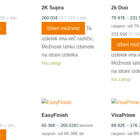
2K Supra
2k Duo
55
€
z ddv
260.01
€
317.21
€
z ddv
79.97
€
–
231.
razpon: od 79
o
Izberi možnost
Ta
231.56€
97.56
izdelek ima več različic.
Izberi mož
Možnosti lahko izberete
na strani izdelka
izdelek ima v
Možnosti lah
Na zalogi
na strani izd
Na zalogi
EasyFinish
VivaPrime
2
€
z ddv
65.36
€
–
265.51
€
Cenovni
89.92
€
–
176.
razpon: od 65.36€ do
razpon: od 89
o