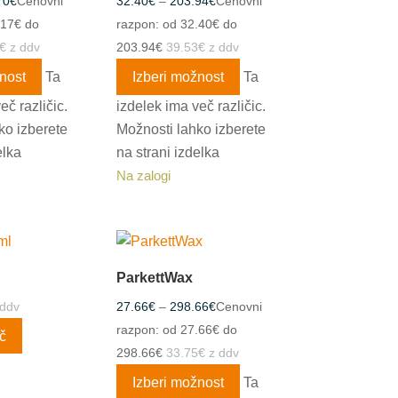
70
€
Cenovni
32.40
€
–
203.94
€
Cenovni
.17€ do
razpon: od 32.40€ do
€
z ddv
203.94€
39.53
€
z ddv
nost
Ta
Izberi možnost
Ta
eč različic.
izdelek ima več različic.
ko izberete
Možnosti lahko izberete
elka
na strani izdelka
Na zalogi
ParkettWax
ddv
27.66
€
–
298.66
€
Cenovni
razpon: od 27.66€ do
č
298.66€
33.75
€
z ddv
Izberi možnost
Ta