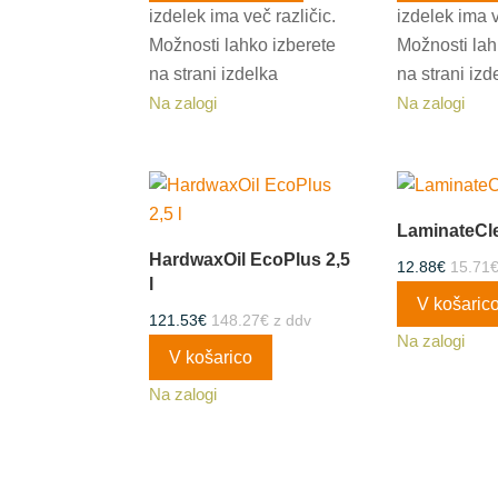
izdelek ima več različic.
izdelek ima v
Možnosti lahko izberete
Možnosti lah
na strani izdelka
na strani izd
Na zalogi
Na zalogi
LaminateCle
HardwaxOil EcoPlus 2,5
12.88
€
15.71
l
V košaric
121.53
€
148.27
€
z ddv
Na zalogi
V košarico
Na zalogi