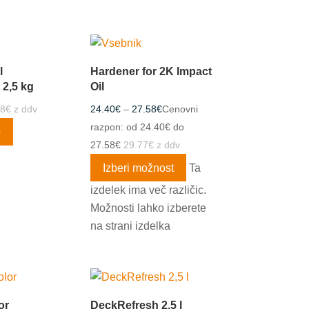
l
Hardener for 2K Impact
 2,5 kg
Oil
68
€
z ddv
24.40
€
–
27.58
€
Cenovni
razpon: od 24.40€ do
o
27.58€
29.77
€
z ddv
Izberi možnost
Ta
izdelek ima več različic.
Možnosti lahko izberete
na strani izdelka
or
DeckRefresh 2,5 l