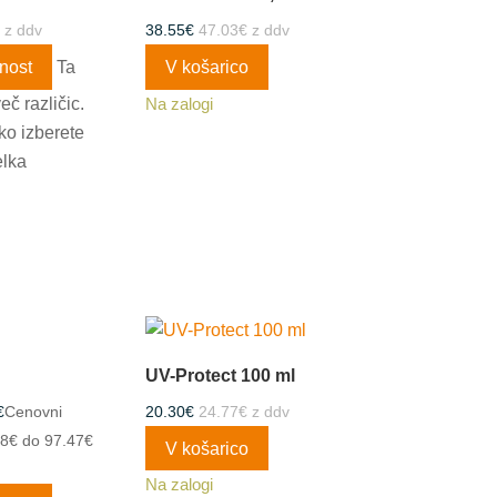
z ddv
38.55
€
47.03
€
z ddv
nost
Ta
V košarico
eč različic.
Na zalogi
ko izberete
elka
UV-Protect 100 ml
€
Cenovni
20.30
€
24.77
€
z ddv
78€ do 97.47€
V košarico
Na zalogi