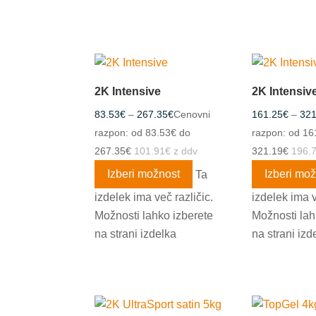
2K Intensive
2K Intensiv
83.53
€
–
267.35
€
Cenovni
161.25
€
–
321
razpon: od 83.53€ do
razpon: od 16
267.35€
101.91
€
z ddv
321.19€
196.
Izberi možnost
Ta
Izberi mo
izdelek ima več različic.
izdelek ima v
Možnosti lahko izberete
Možnosti lah
na strani izdelka
na strani izd