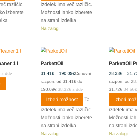
eč različic.
izdelek ima več različic.
ko izberete
Možnosti lahko izberete
elka
na strani izdelka
Na zalogi
aner 1 l
ParkettOil
ParkettOil P
€
z ddv
31.41
€
–
190.09
€
Cenovni
28.33
€
–
31.7
razpon: od 31.41€ do
razpon: od 28
o
190.09€
38.32
€
z ddv
31.72€
34.56
€
Izberi možnost
Ta
Izberi mož
izdelek ima več različic.
izdelek ima v
Možnosti lahko izberete
Možnosti lah
na strani izdelka
na strani izd
Na zalogi
Na zalogi