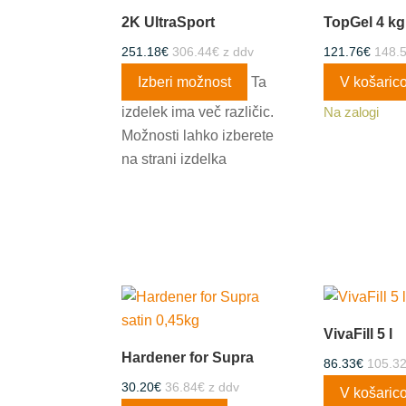
2K UltraSport
TopGel 4 kg
251.18
€
306.44
€
z ddv
121.76
€
148.
Izberi možnost
Ta
V košaric
izdelek ima več različic.
Na zalogi
Možnosti lahko izberete
na strani izdelka
VivaFill 5 l
Hardener for Supra
86.33
€
105.3
30.20
€
36.84
€
z ddv
V košaric