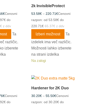
2k InvisibleProtect
56
€
Cenovni
53.58
€
–
220.71
€
Cenovni
.97€ do
razpon: od 53.58€ do
€
z ddv
220.71€
65.37
€
z ddv
nost
Ta
Izberi možnost
Ta
eč različic.
izdelek ima več različic.
ko izberete
Možnosti lahko izberete
elka
na strani izdelka
Na zalogi
Hardener for 2K Duo
76
€
Cenovni
30.20
€
–
55.50
€
Cenovni
.92€ do
razpon: od 30.20€ do