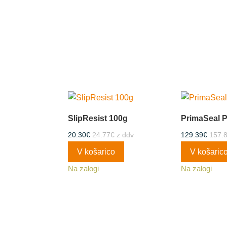
SlipResist 100g
PrimaSeal P
20.30
€
24.77
€
z ddv
129.39
€
157.
V košarico
V košaric
Na zalogi
Na zalogi