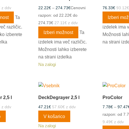
€
z ddv
22.22
€
–
274.73
€
Cenovni
76.33
€
93.12
€
razpon: od 22.22€ do
žnost
Ta
Izberi mož
274.73€
27.11
€
z ddv
eč različic.
izdelek ima v
Izberi možnost
Ta
ko izberete
Možnosti lah
elka
izdelek ima več različic.
na strani izd
Možnosti lahko izberete
na strani izdelka
Na zalogi
 2,5 l
DeckDegrayer 2,5 l
ProColor
€
z ddv
47.21
€
57.60
€
z ddv
7.78
€
–
97.47
razpon: od 7.
o
V košarico
9.49
€
z ddv
Na zalogi