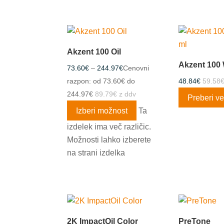
Akzent 100 Oil
Akzent 100
73.60
€
–
244.97
€
Cenovni
razpon: od 73.60€ do
48.84
€
59.58
244.97€
89.79
€
z ddv
Preberi v
Izberi možnost
Ta
izdelek ima več različic.
Možnosti lahko izberete
na strani izdelka
2K ImpactOil Color
PreTone