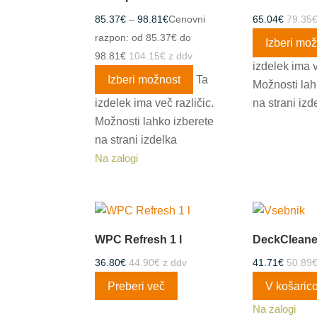
85.37
€
–
98.81
€
Cenovni
65.04
€
79.35
razpon: od 85.37€ do
Izberi mo
98.81€
104.15
€
z ddv
izdelek ima v
Izberi možnost
Ta
Možnosti lah
izdelek ima več različic.
na strani izd
Možnosti lahko izberete
na strani izdelka
Na zalogi
WPC Refresh 1 l
DeckCleaner
36.80
€
44.90
€
z ddv
41.71
€
50.89
Preberi več
V košaric
Na zalogi