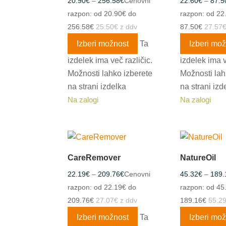
20.90
€
–
256.58
€
Cenovni
22.60
€
–
87.5
razpon: od 20.90€ do
razpon: od 22
256.58€
25.50
€
z ddv
87.50€
27.57
Izberi možnost
Ta
Izberi mo
izdelek ima več različic.
izdelek ima v
Možnosti lahko izberete
Možnosti lah
na strani izdelka
na strani izd
Na zalogi
Na zalogi
CareRemover
NatureOil
22.19
€
–
209.76
€
Cenovni
45.32
€
–
189.
razpon: od 22.19€ do
razpon: od 45
209.76€
27.07
€
z ddv
189.16€
55.2
Izberi možnost
Ta
Izberi mo