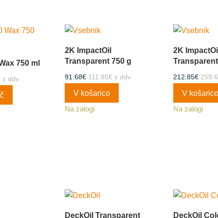
2K ImpactOil
2K ImpactOi
Transparent 750 g
Transparent
 Wax 750 ml
91.68
€
111.85
€
z ddv
212.85
€
259.
€
z ddv
V košarico
V košaric
eč
Na zalogi
Na zalogi
DeckOil Transparent
DeckOil Col