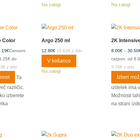
Na zalogi
Na zalogi
e Color
Argo 250 ml
2K Intensiv
.19
€
Cenovni
12.80
€
15.62
€
z ddv
8.00
€
–
30.50
1.25€ do
razpon: od 8.
V košarico
73
€
z ddv
9.76
€
z ddv
Na zalogi
žnost
Ta
Izberi mož
eč različic.
izdelek ima v
ko izberete
Možnosti lah
elka
na strani izd