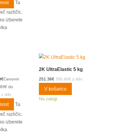
nost
Ta
eč različic.
ko izberete
elka
2K UltraElastic 5 kg
9
€
Cenovni
251.36
€
306.66
€
z ddv
.89€ do
V košarico
z ddv
Na zalogi
nost
Ta
eč različic.
ko izberete
elka