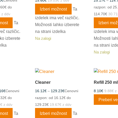
0
€
Cenovni
15.60
€
19.03
€
z ddv
25.17
€
–
114.
.60€ do
razpon: od 25
Izberi možnost
Ta
€
z ddv
114.70€
30.71
izdelek ima več različic.
žnost
Ta
Izberi mož
Možnosti lahko izberete
eč različic.
na strani izdelka
izdelek ima v
ko izberete
Možnosti lah
Na zalogi
elka
na strani izd
Na zalogi
Cleaner
Refill 250 ml
16
€
Cenovni
16.12
€
–
129.23
€
Cenovni
8.10
€
9.88
€
z 
.32€ do
razpon: od 16.12€ do
Preberi ve
9
€
z ddv
129.23€
19.67
€
z ddv
žnost
Ta
Izberi možnost
Ta