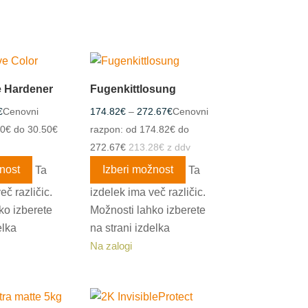
e Hardener
Fugenkittlosung
€
Cenovni
174.82
€
–
272.67
€
Cenovni
00€ do 30.50€
razpon: od 174.82€ do
272.67€
213.28
€
z ddv
nost
Ta
Izberi možnost
Ta
eč različic.
izdelek ima več različic.
ko izberete
Možnosti lahko izberete
elka
na strani izdelka
Na zalogi