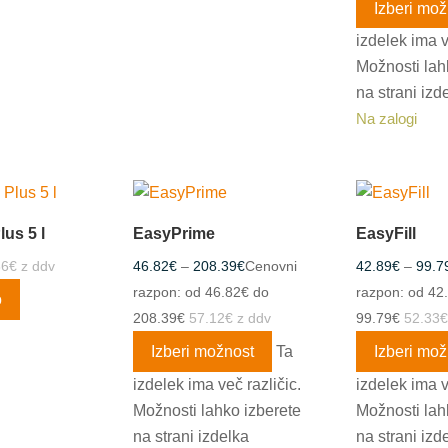
Izberi mož
izdelek ima v
Možnosti lah
na strani izd
Na zalogi
lus 5 l
EasyPrime
EasyFill
86
€
z ddv
46.82
€
–
208.39
€
Cenovni
42.89
€
–
99.7
razpon: od 46.82€ do
razpon: od 42
o
208.39€
57.12
€
z ddv
99.79€
52.33
€
Izberi možnost
Ta
Izberi mož
izdelek ima več različic.
izdelek ima v
Možnosti lahko izberete
Možnosti lah
na strani izdelka
na strani izd