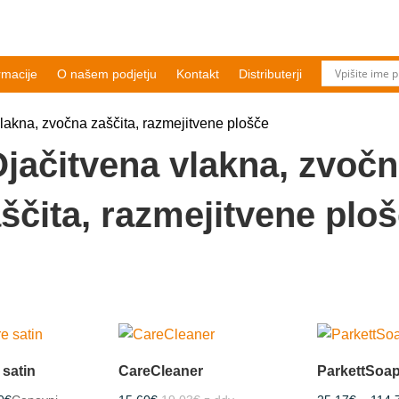
rmacije
O našem podjetju
Kontakt
Distributerji
lakna, zvočna zaščita, razmejitvene plošče
jačitvena vlakna, zvoč
ščita, razmejitvene plo
 satin
CareCleaner
ParkettSoa