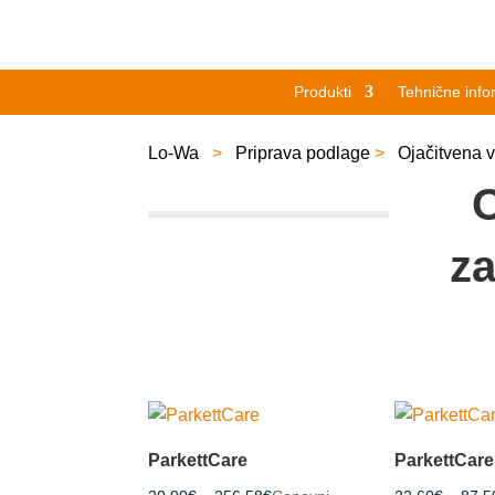
Produkti
Tehnične info
Lo-Wa
>
Priprava podlage
>
Ojačitvena v
O
za
ParkettCare
ParkettCare