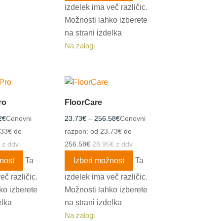
izdelek ima več različic.
Možnosti lahko izberete
na strani izdelka
Na zalogi
ro
FloorCare
2
€
Cenovni
23.73
€
–
256.58
€
Cenovni
.33€ do
razpon: od 23.73€ do
z ddv
256.58€
28.95
€
z ddv
nost
Ta
Izberi možnost
Ta
eč različic.
izdelek ima več različic.
ko izberete
Možnosti lahko izberete
elka
na strani izdelka
Na zalogi