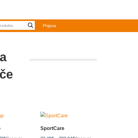
Prijava
na
šče
p
SportCare