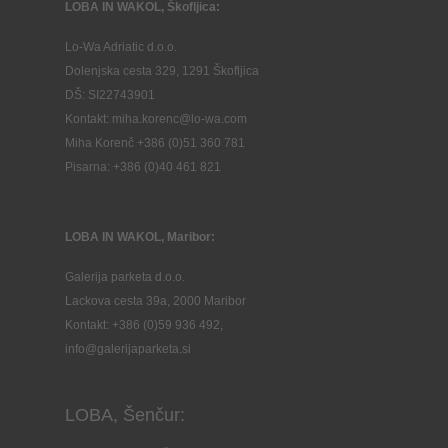
LOBA IN WAKOL, Škofljica:
Lo-Wa Adriatic d.o.o.
Dolenjska cesta 329, 1291 Škofljica
DŠ: SI22743901
Kontakt: miha.korenc@lo-wa.com
Miha Korenč +386 (0)51 360 781
Pisarna: +386 (
0)40 461 821
LOBA IN WAKOL, Maribor:
Galerija parketa d.o.o.
Lackova cesta 39a, 2000 Maribor
Kontakt: +386 (0)59 936 492,
info@galerijaparketa.si
LOBA, Šenčur: