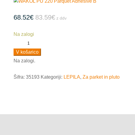
68.52
€
83.59
€
z ddv
Na zalogi
WAKOL
PU
V košarico
220
Na zalogi.
Parquet
Adhesive
Šifra:
35193
Kategoriji:
LEPILA
,
Za parket in pluto
A
količina