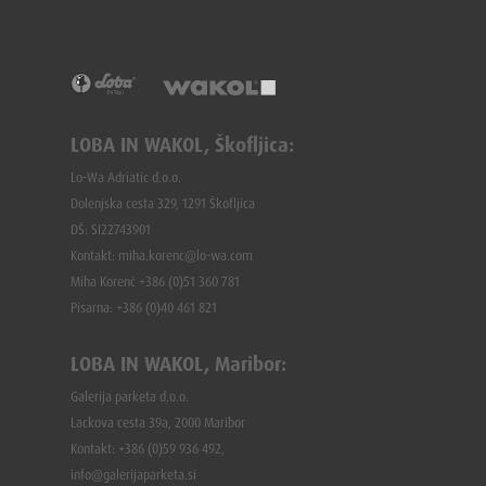
LOBA IN WAKOL, Škofljica:
Lo-Wa Adriatic d.o.o.
Dolenjska cesta 329, 1291 Škofljica
DŠ: SI22743901
Kontakt: miha.korenc@lo-wa.com
Miha Korenč +386 (0)51 360 781
Pisarna: +386 (
0)40 461 821
LOBA IN WAKOL, Maribor:
Galerija parketa d.o.o.
Lackova cesta 39a, 2000 Maribor
Kontakt: +386 (0)59 936 492,
info@galerijaparketa.si