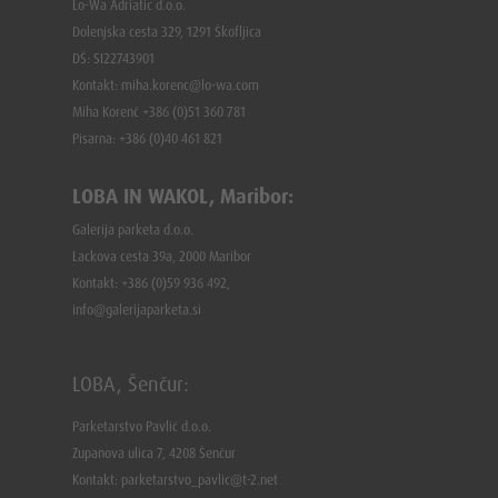
Lo-Wa Adriatic d.o.o.
Dolenjska cesta 329, 1291 Škofljica
DŠ: SI22743901
Kontakt: miha.korenc@lo-wa.com
Miha Korenč +386 (0)51 360 781
Pisarna: +386 (
0)40 461 821
LOBA IN WAKOL, Maribor:
Galerija parketa d.o.o.
Lackova cesta 39a, 2000 Maribor
Kontakt: +386 (0)59 936 492,
info@galerijaparketa.si
LOBA, Šenčur:
Parketarstvo Pavlič d.o.o.
Zupanova ulica 7, 4208 Šenčur
Kontakt: parketarstvo_pavlic@t-2.net