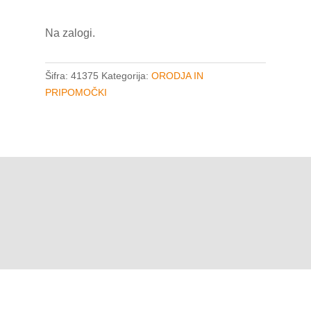
Jacket
S
Na zalogi.
količina
Šifra:
41375
Kategorija:
ORODJA IN
PRIPOMOČKI