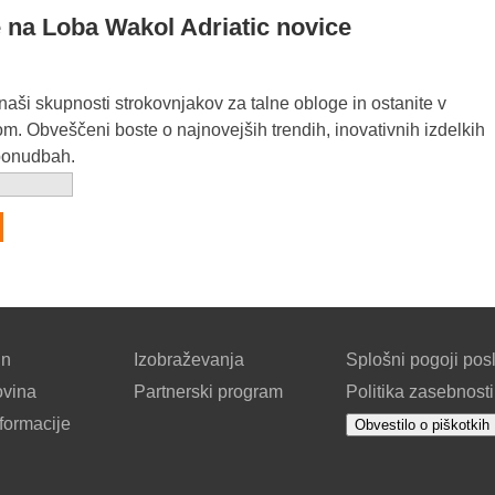
e na Loba Wakol Adriatic novice
 naši skupnosti strokovnjakov za talne obloge in ostanite v
m. Obveščeni boste o najnovejših trendih, inovativnih izdelkih
ponudbah.
un
Izobraževanja
Splošni pogoji pos
ovina
Partnerski program
Politika zasebnosti
formacije
Obvestilo o piškotkih