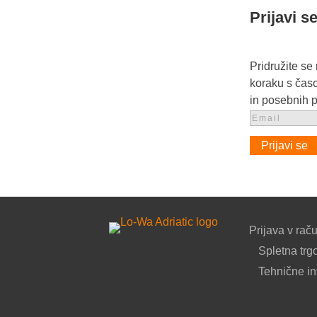
Prijavi s
Pridružite se
koraku s časo
in posebnih 
Prijavi se
Prijava v rač
Spletna trg
Tehnične in