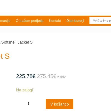
rmacije
O našem podjetju
Kontakt
Distributerji
oftshell Jacket S
t S
225.78
€
275.45
€
z ddv
Na zalogi
WAKOL
V košarico
Softshell