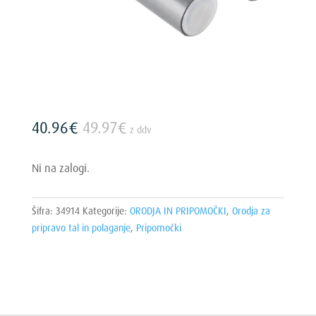
40.96
€
49.97
€
z ddv
Ni na zalogi.
Šifra:
34914
Kategorije:
ORODJA IN PRIPOMOČKI
,
Orodja za
pripravo tal in polaganje
,
Pripomočki