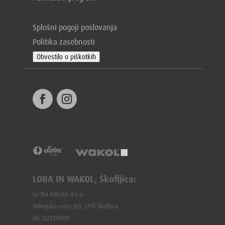
Splošni pogoji poslovanja
Politika zasebnosti
Obvestilo o piškotkih
LOBA IN WAKOL, Škofljica:
Lo-Wa Adriatic d.o.o.
Dolenjska cesta 329, 1291 Škofljica
DŠ: SI22743901