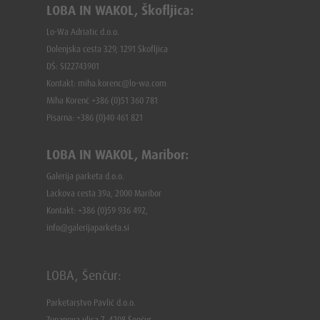
LOBA IN WAKOL, Škofljica:
Lo-Wa Adriatic d.o.o.
Dolenjska cesta 329, 1291 Škofljica
DŠ: SI22743901
Kontakt: miha.korenc@lo-wa.com
Miha Korenč +386 (0)51 360 781
Pisarna: +386 (
0)40 461 821
LOBA IN WAKOL, Maribor:
Galerija parketa d.o.o.
Lackova cesta 39a, 2000 Maribor
Kontakt: +386 (0)59 936 492,
info@galerijaparketa.si
LOBA, Šenčur:
Parketarstvo Pavlič d.o.o.
Zupanova ulica 7, 4208 Šenčur