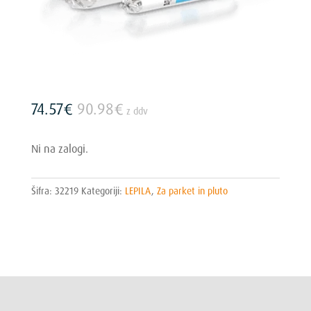
74.57
€
90.98
€
z ddv
Ni na zalogi.
Šifra:
32219
Kategoriji:
LEPILA
,
Za parket in pluto