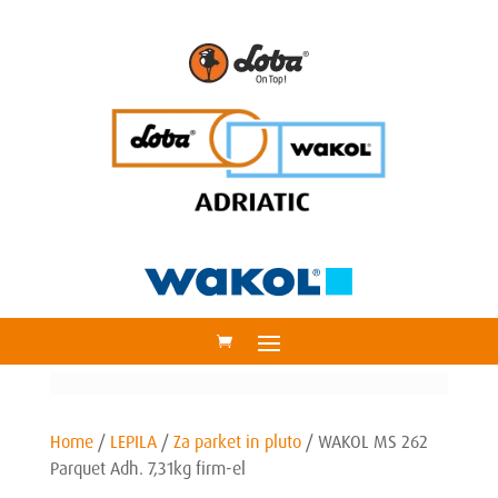
Home
/
LEPILA
/
Za parket in pluto
/
WAKOL MS 262
Parquet Adh. 7,31kg firm-el