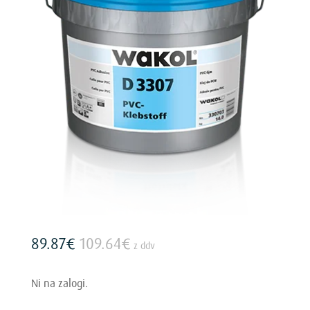
89.87
€
109.64
€
z ddv
Ni na zalogi.