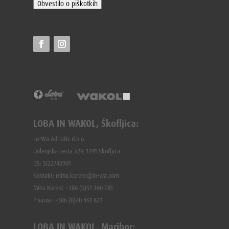
Obvestilo o piškotkih
LOBA IN WAKOL, Škofljica:
Lo-Wa Adriatic d.o.o.
Dolenjska cesta 329, 1291 Škofljica
DŠ: SI22743901
Kontakt: miha.korenc@lo-wa.com
Miha Korenč +386 (0)51 360 781
Pisarna: +386 (
0)40 461 821
LOBA IN WAKOL, Maribor: