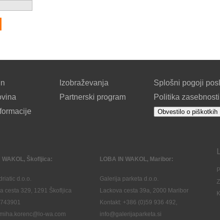
un
Izobraževanja
Splošni pogoji pos
ovina
Partnerski program
Politika zasebnosti
formacije
Obvestilo o piškotkih
 WAKOL, Škofljica:
LOBA IN WAKOL, Maribor:
P
riatic d.o.o.
Galerija parketa d.o.o.
Z
a cesta 329, 1291 Škofljica
Lackova cesta 39a, 2000 Maribor
K
2743901
Kontakt: +386 (0)59 936 492,
: miha.korenc@lo-wa.com
info@galerijaparketa.si