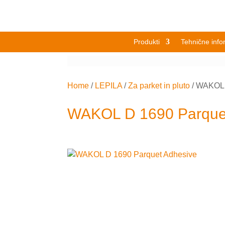
Produkti
Tehnične info
Home
/
LEPILA
/
Za parket in pluto
/
WAKOL 
WAKOL D 1690 Parque