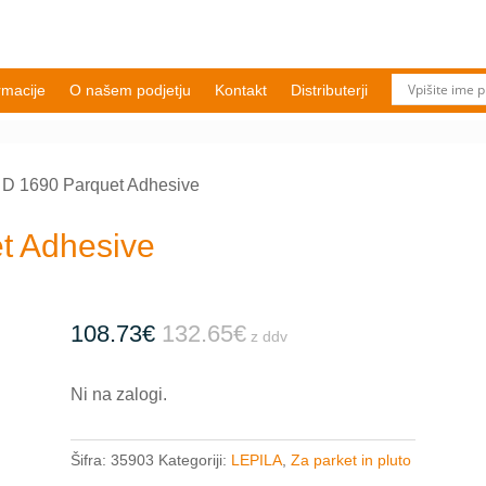
rmacije
O našem podjetju
Kontakt
Distributerji
D 1690 Parquet Adhesive
t Adhesive
108.73
€
132.65
€
z ddv
Ni na zalogi.
Šifra:
35903
Kategoriji:
LEPILA
,
Za parket in pluto