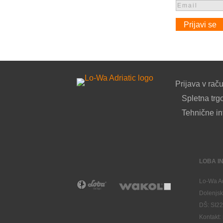
Prijavi se
Prijava v rač
Spletna trg
Tehnične in
LOBA IN
Lo-Wa Ad
Dolenjsk
DŠ: SI2
Kontakt