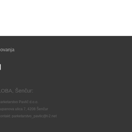
lovanja
LOBA, Šenčur:
arketarstvo Pavlič d.o.o.
upanova ulica 7, 4208 Šenčur
ontakt: parketarstvo_pavlic@t-2.net