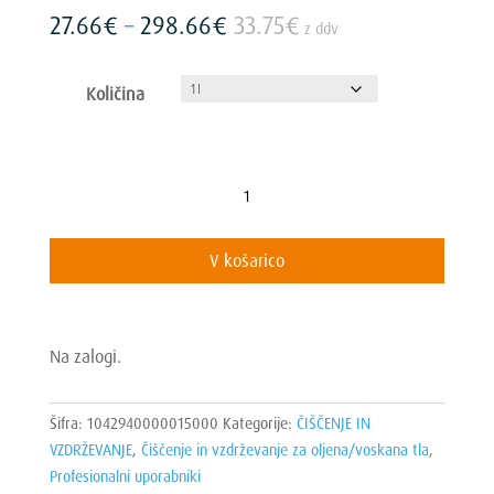
Cenovni
27.66
€
–
298.66
€
33.75
€
z ddv
razpon:
od
Količina
27.66€
do
298.66€
ParkettWax
količina
V košarico
Na zalogi.
Šifra:
1042940000015000
Kategorije:
ČIŠČENJE IN
VZDRŽEVANJE
,
Čiščenje in vzdrževanje za oljena/voskana tla
,
Profesionalni uporabniki