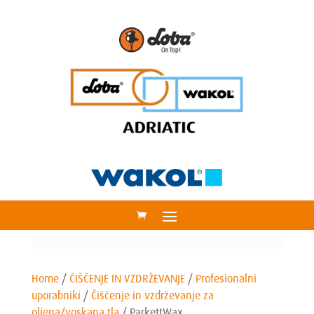
Home
/
ČIŠČENJE IN VZDRŽEVANJE
/
Profesionalni
uporabniki
/
Čiščenje in vzdrževanje za
oljena/voskana tla
/
ParkettWax