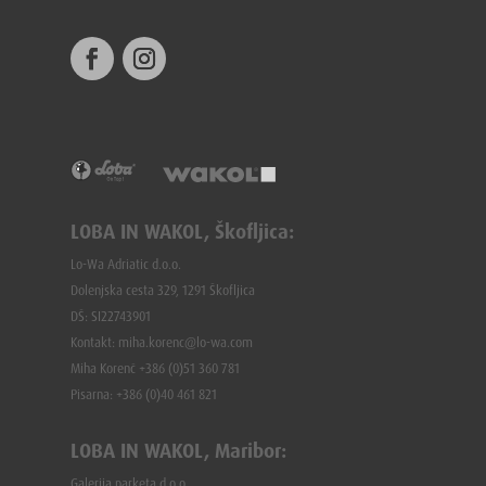
LOBA IN WAKOL, Škofljica:
Lo-Wa Adriatic d.o.o.
Dolenjska cesta 329, 1291 Škofljica
DŠ: SI22743901
Kontakt: miha.korenc@lo-wa.com
Miha Korenč +386 (0)51 360 781
Pisarna: +386 (
0)40 461 821
LOBA IN WAKOL, Maribor:
Galerija parketa d.o.o.