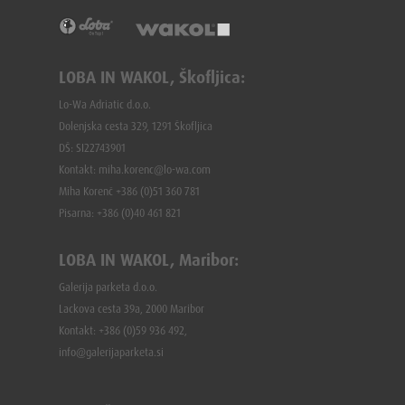
LOBA IN WAKOL, Škofljica:
Lo-Wa Adriatic d.o.o.
Dolenjska cesta 329, 1291 Škofljica
DŠ: SI22743901
Kontakt: miha.korenc@lo-wa.com
Miha Korenč +386 (0)51 360 781
Pisarna: +386 (
0)40 461 821
LOBA IN WAKOL, Maribor:
Galerija parketa d.o.o.
Lackova cesta 39a, 2000 Maribor
Kontakt: +386 (0)59 936 492,
info@galerijaparketa.si