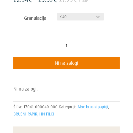
z ddv
razpon:
od
Granulacija
22.94€
do
25.39€
Sanding
triangle
Ø80mm
Ni na zalogi
količina
Ni na zalogi.
Šifra:
17041-000040-000
Kategoriji:
Alox brusni papirji
,
BRUSNI PAPIRJI IN FILCI