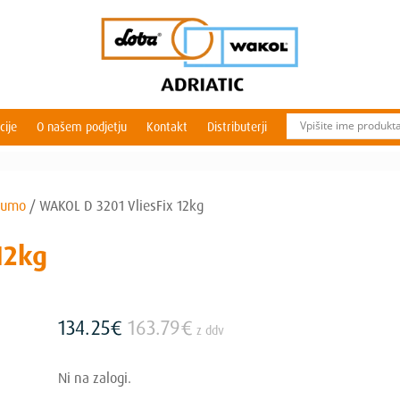
cije
O našem podjetju
Kontakt
Distributerji
 gumo
/
WAKOL D 3201 VliesFix 12kg
12kg
134.25
€
163.79
€
z ddv
Ni na zalogi.