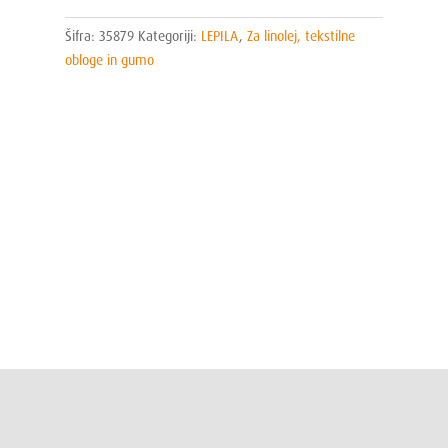
Šifra:
35879
Kategoriji:
LEPILA
,
Za linolej, tekstilne
obloge in gumo