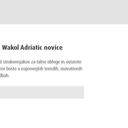
a Wakol Adriatic novice
ti strokovnjakov za talne obloge in ostanite
ni boste o najnovejših trendih, inovativnih
dbah.