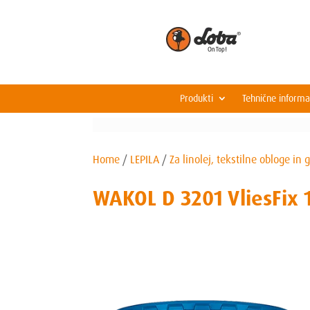
Produkti
Tehnične informa
Home
/
LEPILA
/
Za linolej, tekstilne obloge in
WAKOL D 3201 VliesFix 