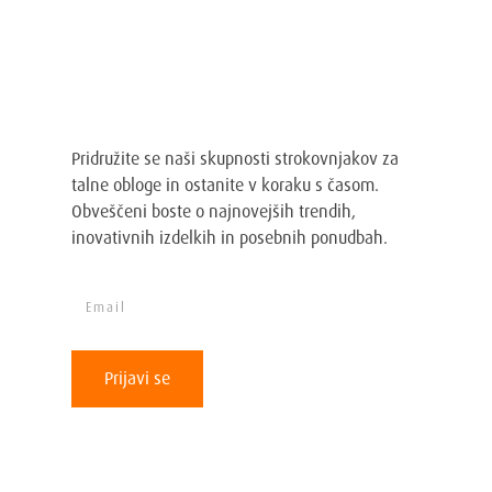
Prijavi se na Loba Wakol
Adriatic novice
Pridružite se naši skupnosti strokovnjakov za
talne obloge in ostanite v koraku s časom.
Obveščeni boste o najnovejših trendih,
inovativnih izdelkih in posebnih ponudbah.
Prijavi se