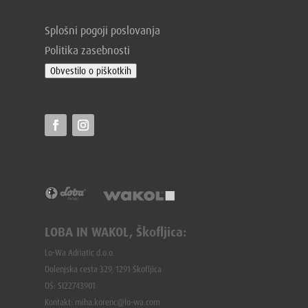
Splošni pogoji poslovanja
Politika zasebnosti
Obvestilo o piškotkih
LOBA IN WAKOL, Škofljica:
Lo-Wa Adriatic d.o.o.
Dolenjska cesta 329, 1291 Škofljica
DŠ: SI22743901
Kontakt: miha.korenc@lo-wa.com