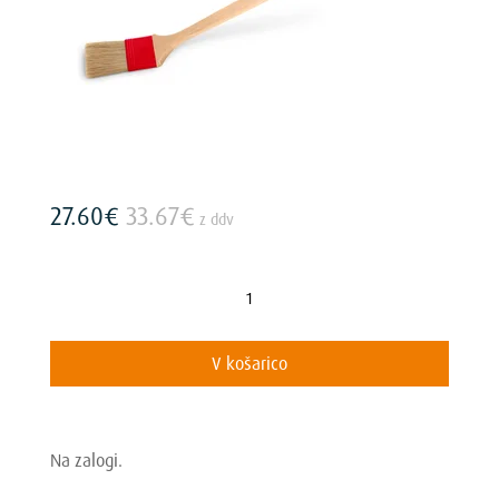
27.60
€
33.67
€
z ddv
Brush
w.
long
V košarico
handle
količina
Na zalogi.