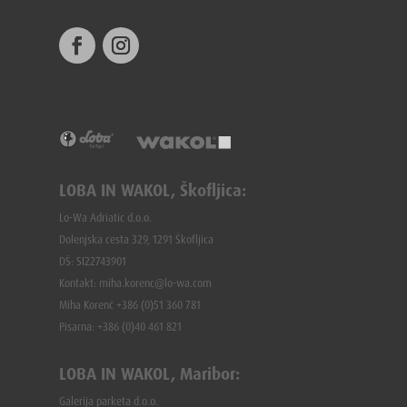
LOBA IN WAKOL, Škofljica:
Lo-Wa Adriatic d.o.o.
Dolenjska cesta 329, 1291 Škofljica
DŠ: SI22743901
Kontakt: miha.korenc@lo-wa.com
Miha Korenč +386 (0)51 360 781
Pisarna: +386 (
0)40 461 821
LOBA IN WAKOL, Maribor:
Galerija parketa d.o.o.