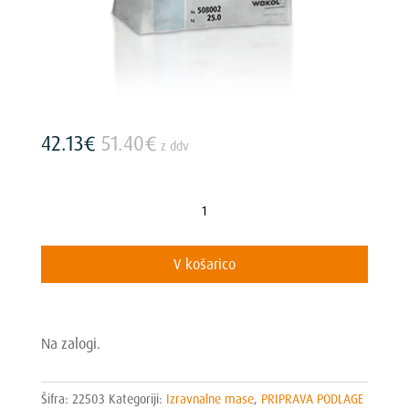
42.13
€
51.40
€
z ddv
WAKOL
Z
635
V košarico
Levelling
Compound
količina
Na zalogi.
Šifra:
22503
Kategoriji:
Izravnalne mase
,
PRIPRAVA PODLAGE