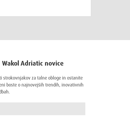
a Wakol Adriatic novice
ti strokovnjakov za talne obloge in ostanite
ni boste o najnovejših trendih, inovativnih
dbah.