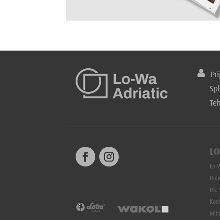
Prij
Spl
Te
LO
Lo-W
Dole
DŠ:
Kon
Mih