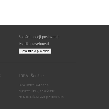
Splošni pogoji poslovanja
Politika zasebnosti
Obvestilo o piškotkih
:
LOBA, Šenčur:
Parketarstvo Pavlič d.o.o.
Zupanova ulica 7, 4208 Šenčur
Kontakt: parketarstvo_pavlic@t-2.net