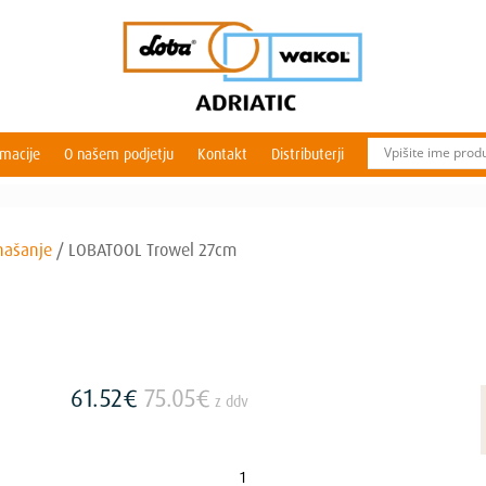
rmacije
O našem podjetju
Kontakt
Distributerji
našanje
/
LOBATOOL Trowel 27cm
61.52
€
75.05
€
z ddv
LOBATOOL