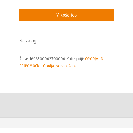
Trowel
27cm
V košarico
količina
Na zalogi.
Šifra:
1608300002700000
Kategoriji:
ORODJA IN
PRIPOMOČKI
,
Orodja za nanašanje