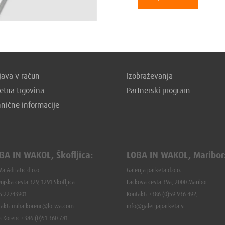
ava v račun
Izobraževanja
etna trgovina
Partnerski program
hnične informacije
BA IN WAKOL, Škofljica:
LOBA IN WAKOL, Maribor
a Adriatic d.o.o.
Galerija parketa d.o.o.
njska cesta 329, 1291 Škofljica
Lackova cesta 39a, 2000 Maribor
 SI22743901
Kontakt: +386 (0)59 936 492,
takt: miha.korenc@lo-wa.com
info@galerijaparketa.si
a Korenč +386 (0)51 360 781