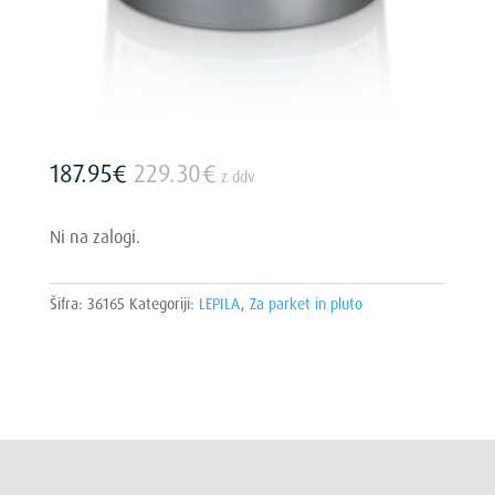
187.95
€
229.30
€
z ddv
Ni na zalogi.
Šifra:
36165
Kategoriji:
LEPILA
,
Za parket in pluto