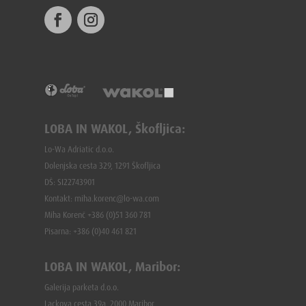
LOBA IN WAKOL, Škofljica:
Lo-Wa Adriatic d.o.o.
Dolenjska cesta 329, 1291 Škofljica
DŠ: SI22743901
Kontakt: miha.korenc@lo-wa.com
Miha Korenč +386 (0)51 360 781
Pisarna: +386 (
0)40 461 821
LOBA IN WAKOL, Maribor:
Galerija parketa d.o.o.
Lackova cesta 39a, 2000 Maribor