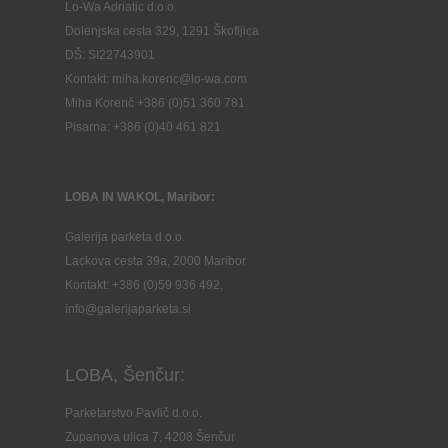
Lo-Wa Adriatic d.o.o.
Dolenjska cesta 329, 1291 Škofljica
DŠ: SI22743901
Kontakt: miha.korenc@lo-wa.com
Miha Korenč +386 (0)51 360 781
Pisarna: +386 (
0)40 461 821
LOBA IN WAKOL, Maribor:
Galerija parketa d.o.o.
Lackova cesta 39a, 2000 Maribor
Kontakt: +386 (0)59 936 492,
info@galerijaparketa.si
LOBA, Šenčur:
Parketarstvo Pavlič d.o.o.
Zupanova ulica 7, 4208 Šenčur