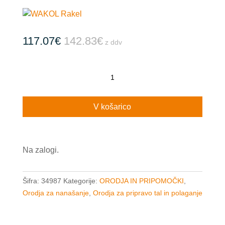
117.07
€
142.83
€
z ddv
WAKOL
Rakel,
56
V košarico
cm
with
distance
pins
Na zalogi.
količina
Šifra:
34987
Kategorije:
ORODJA IN PRIPOMOČKI
,
Orodja za nanašanje
,
Orodja za pripravo tal in polaganje