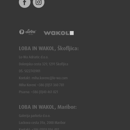
LOBA IN WAKOL, Škofljica:
Lo-Wa Adriatic d.o.o.
Dolenjska cesta 329, 1291 Škofljica
DŠ: SI22743901
Kontakt: miha.korenc@lo-wa.com
Miha Korenč +386 (0)51 360 781
Pisarna: +386 (
0)40 461 821
LOBA IN WAKOL, Maribor:
Galerija parketa d.o.o.
Lackova cesta 39a, 2000 Maribor
Kontakt: +386 (0)59 936 492,