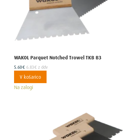
WAKOL Parquet Notched Trowel TKB B3
5.60
€
6.83
€
z ddv
V košarico
Na zalogi