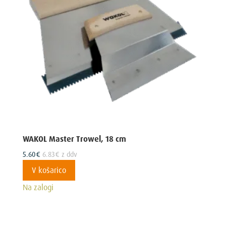
WAKOL Master Trowel, 18 cm
5.60
€
6.83
€
z ddv
V košarico
Na zalogi