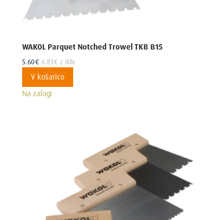
WAKOL Parquet Notched Trowel TKB B15
5.60
€
6.83
€
z ddv
V košarico
Na zalogi