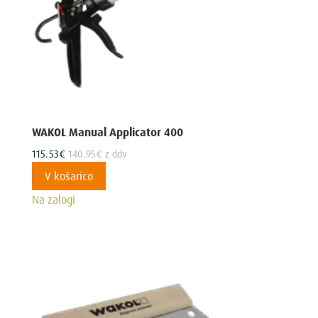
WAKOL Manual Applicator 400
115.53
€
140.95
€
z ddv
V košarico
Na zalogi