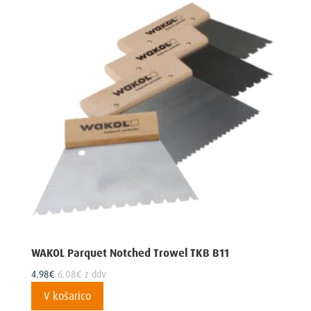
WAKOL Parquet Notched Trowel TKB B11
4.98
€
6.08
€
z ddv
V košarico