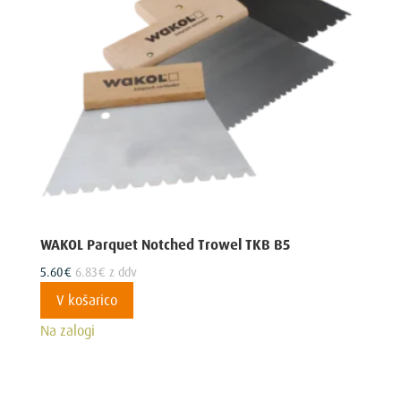
WAKOL Parquet Notched Trowel TKB B5
5.60
€
6.83
€
z ddv
V košarico
Na zalogi