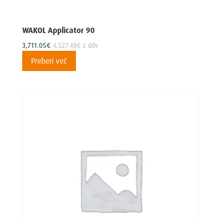
WAKOL Applicator 90
3,711.05
€
4,527.48
€
z ddv
Preberi več