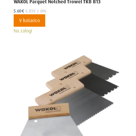
WAKOL Parquet Notched Trowel TKB B13
5.60
€
6.83
€
z ddv
V košarico
Na zalogi