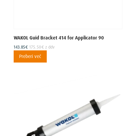
WAKOL Guid Bracket 414 for Applicator 90
143.85
€
175.50
€
z ddv
Preberi več