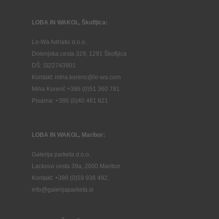
LOBA IN WAKOL, Škofljica:
Lo-Wa Adriatic d.o.o.
Dolenjska cesta 329, 1291 Škofljica
DŠ: SI22743901
Kontakt: miha.korenc@lo-wa.com
Miha Korenč +386 (0)51 360 781
Pisarna: +386 (
0)40 461 821
LOBA IN WAKOL, Maribor:
Galerija parketa d.o.o.
Lackova cesta 39a, 2000 Maribor
Kontakt: +386 (0)59 936 492,
info@galerijaparketa.si