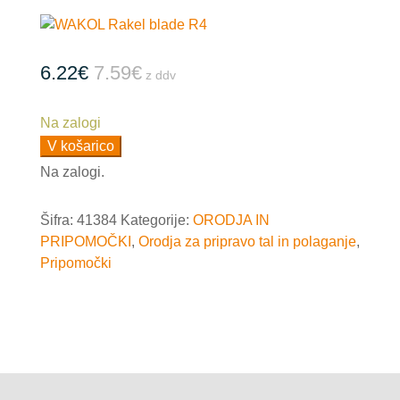
6.22
€
7.59
€
z ddv
Na zalogi
WAKOL
V košarico
Rakel
Na zalogi.
blade
R3,56
Šifra:
41384
Kategorije:
ORODJA IN
cm
PRIPOMOČKI
,
Orodja za pripravo tal in polaganje
,
količina
Pripomočki