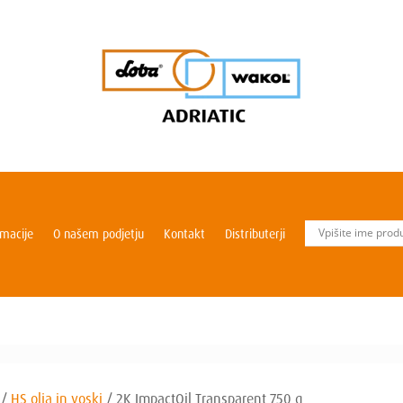
rmacije
O našem podjetju
Kontakt
Distributerji
/
HS olja in voski
/
2K ImpactOil Transparent 750 g