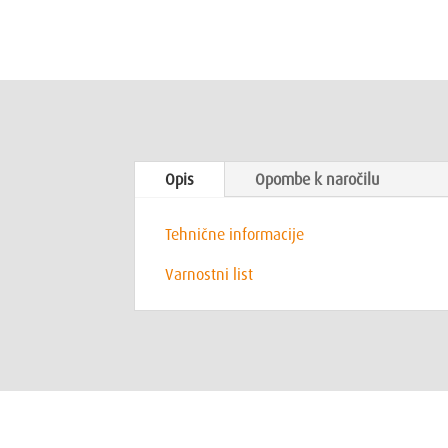
Opis
Opombe k naročilu
Tehnične informacije
Varnostni list