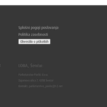
Splošni pogoji poslovanja
Politika zasebnosti
Obvestilo o piškotkih
:
LOBA, Šenčur:
Parketarstvo Pavlič d.o.o.
Zupanova ulica 7, 4208 Šenčur
Kontakt: parketarstvo_pavlic@t-2.net