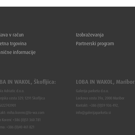
ava v račun
Izobraževanja
etna trgovina
Partnerski program
hnične informacije
BA IN WAKOL, Škofljica:
LOBA IN WAKOL, Maribor
a Adriatic d.o.o.
Galerija parketa d.o.o.
njska cesta 329, 1291 Škofljica
Lackova cesta 39a, 2000 Maribor
 SI22743901
Kontakt: +386 (0)59 936 492,
takt: miha.korenc@lo-wa.com
info@galerijaparketa.si
a Korenč +386 (0)51 360 781
rna: +386 (
0)40 461 821