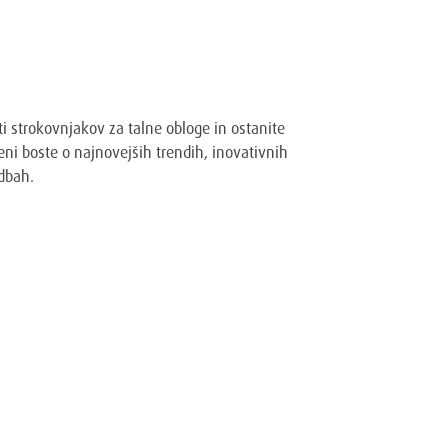
a Wakol Adriatic novice
ti strokovnjakov za talne obloge in ostanite
ni boste o najnovejših trendih, inovativnih
dbah.