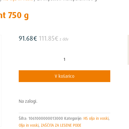
nt 750 g
91.68
€
111.85
€
z ddv
2K
ImpactOil
Transparent
V košarico
750
g
količina
Na zalogi.
Šifra:
1061000000013000
Kategorije:
HS olja in voski
,
Olja in voski
,
ZAŠČITA ZA LESENE PODE