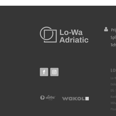
Prij
Spl
Te
LO
Lo-W
Dole
DŠ:
Kon
Mih
Pisa