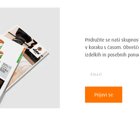
Prijavi se na Lob
Pridružite se naši skupnos
v koraku s časom. Obvešče
izdelkih in posebnih ponu
Prijavi se