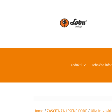
Produkti
Tehnične info
Home
/
ZAŠČITA ZA LESENE PODE
/
Olja in voski