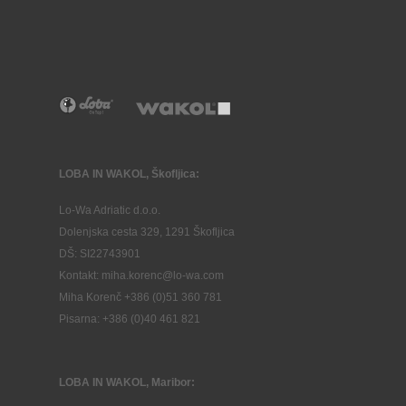
LOBA IN WAKOL, Škofljica:
Lo-Wa Adriatic d.o.o.
Dolenjska cesta 329, 1291 Škofljica
DŠ: SI22743901
Kontakt: miha.korenc@lo-wa.com
Miha Korenč +386 (0)51 360 781
Pisarna: +386 (
0)40 461 821
LOBA IN WAKOL, Maribor: