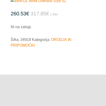
260.53
€
317.85
€
z ddv
Ni na zalogi.
Šifra:
34919
Kategorija:
ORODJA IN
PRIPOMOČKI