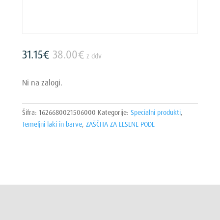
31.15
€
38.00
€
z ddv
Ni na zalogi.
Šifra:
1626680021506000
Kategorije:
Specialni produkti
,
Temeljni laki in barve
,
ZAŠČITA ZA LESENE PODE