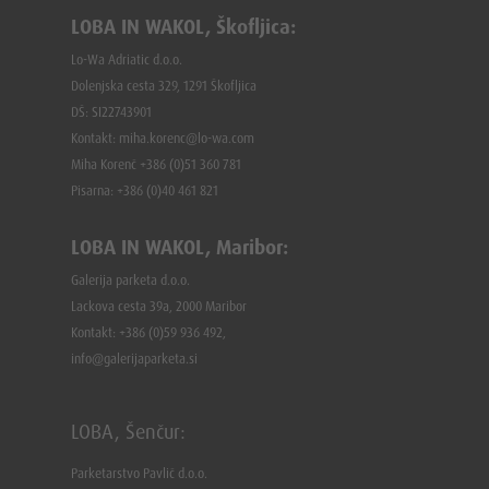
LOBA IN WAKOL, Škofljica:
Lo-Wa Adriatic d.o.o.
Dolenjska cesta 329, 1291 Škofljica
DŠ: SI22743901
Kontakt: miha.korenc@lo-wa.com
Miha Korenč +386 (0)51 360 781
Pisarna: +386 (
0)40 461 821
LOBA IN WAKOL, Maribor:
Galerija parketa d.o.o.
Lackova cesta 39a, 2000 Maribor
Kontakt: +386 (0)59 936 492,
info@galerijaparketa.si
LOBA, Šenčur:
Parketarstvo Pavlič d.o.o.