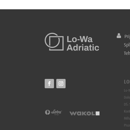
Prij
Spl
Te
LO
Lo-W
Dole
DŠ:
Kon
Mih
Pisa