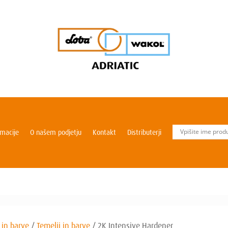
rmacije
O našem podjetju
Kontakt
Distributerji
 in barve
/
Temelji in barve
/
2K Intensive Hardener