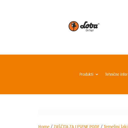
Produkti
Tehnične info
Home
/
ZAŠČITA ZA LESENE PODE
/
Temeljni laki