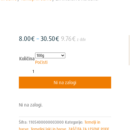
Cenovni
8.00
€
–
30.50
€
9.76
€
z ddv
razpon:
od
8.00€
Količina
Počisti
do
2K
30.50€
Intensive
Ni na zalogi
Hardener
količina
Ni na zalogi.
Šifra:
1105400000003000
Kategorije:
Temelji in
barve
,
Temeljni laki in barve
,
ZAŠČITA ZA LESENE PODE