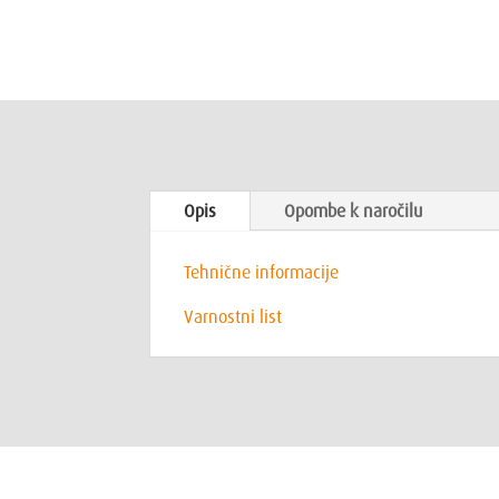
Opis
Opombe k naročilu
Tehnične informacije
Varnostni list