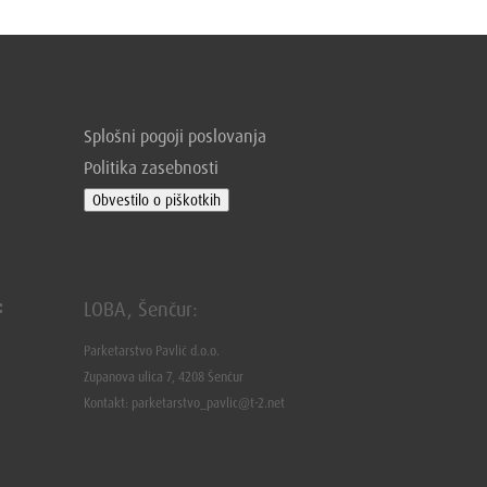
Splošni pogoji poslovanja
Politika zasebnosti
Obvestilo o piškotkih
:
LOBA, Šenčur:
Parketarstvo Pavlič d.o.o.
Zupanova ulica 7, 4208 Šenčur
Kontakt: parketarstvo_pavlic@t-2.net