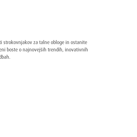
a Wakol Adriatic novice
ti strokovnjakov za talne obloge in ostanite
ni boste o najnovejših trendih, inovativnih
dbah.