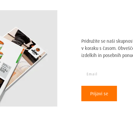
Prijavi se na Lob
Pridružite se naši skupnos
v koraku s časom. Obvešče
izdelkih in posebnih ponu
Prijavi se