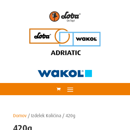
Domov
/
Izdelek Količina
/
420g
420g