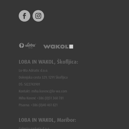
LOBA IN WAKOL, Škofljica:
Lo-Wa Adriatic d.o.o.
Dolenjska cesta 329, 1291 Škofljica
DŠ: SI22743901
Kontakt: miha.korenc@lo-wa.com
Miha Korenč +386 (0)51 360 781
Pisarna: +386 (
0)40 461 821
LOBA IN WAKOL, Maribor:
Galerija parketa d.o.o.