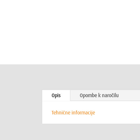
Opis
Opombe k naročilu
Tehnične informacije