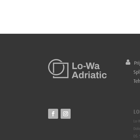
Prij
Spl
Te
LO
Lo-W
Dole
DŠ: