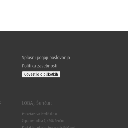
Splošni pogoji poslovanja
Politika zasebnosti
Obvestilo o piškotkih
:
LOBA, Šenčur:
Parketarstvo Pavlič d.o.o.
Zupanova ulica 7, 4208 Šenčur
Kontakt: parketarstvo_pavlic@t-2.net