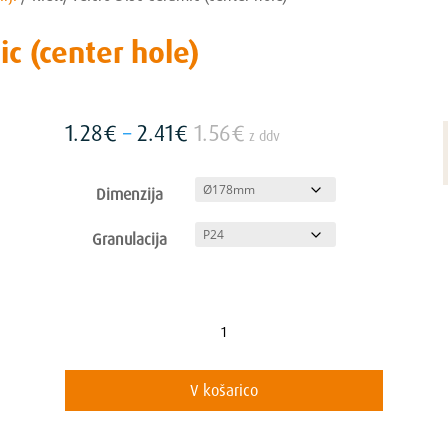
ic (center hole)
Cenovni
1.28
€
–
2.41
€
1.56
€
z ddv
razpon:
od
Dimenzija
1.28€
do
Granulacija
2.41€
Klett/Velcro
Disc
Ceramic
V košarico
(center
hole)
količina