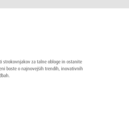
a Wakol Adriatic novice
ti strokovnjakov za talne obloge in ostanite
ni boste o najnovejših trendih, inovativnih
dbah.