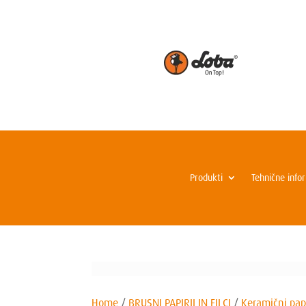
Produkti
Tehnične info
Home
/
BRUSNI PAPIRJI IN FILCI
/
Keramični papi