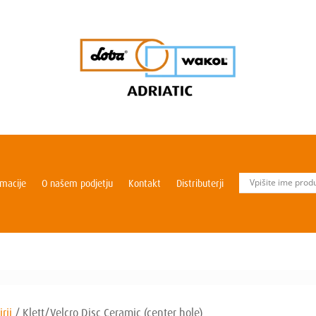
rmacije
O našem podjetju
Kontakt
Distributerji
rji
/
Klett/Velcro Disc Ceramic (center hole)