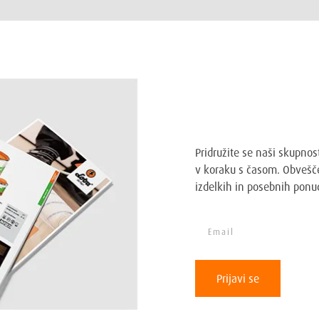
Prijavi se na Lob
Pridružite se naši skupnos
v koraku s časom. Obvešče
izdelkih in posebnih ponu
Prijavi se