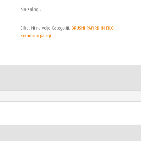
Na zalogi.
Šifra:
Ni na voljo
Kategoriji:
BRUSNI PAPIRJI IN FILCI
,
Keramični papirji