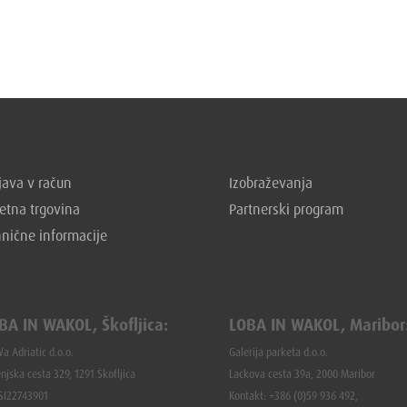
ava v račun
Izobraževanja
etna trgovina
Partnerski program
hnične informacije
BA IN WAKOL, Škofljica:
LOBA IN WAKOL, Maribor
a Adriatic d.o.o.
Galerija parketa d.o.o.
njska cesta 329, 1291 Škofljica
Lackova cesta 39a, 2000 Maribor
 SI22743901
Kontakt: +386 (0)59 936 492,