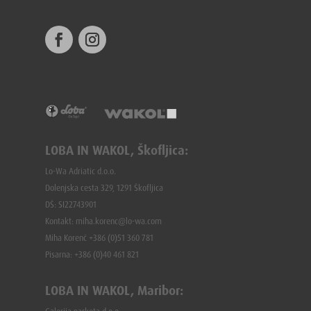
LOBA IN WAKOL, Škofljica:
Lo-Wa Adriatic d.o.o.
Dolenjska cesta 329, 1291 Škofljica
DŠ: SI22743901
Kontakt: miha.korenc@lo-wa.com
Miha Korenč +386 (0)51 360 781
Pisarna: +386 (
0)40 461 821
LOBA IN WAKOL, Maribor: