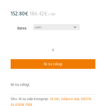
152.80
€
186.42
€
z ddv
Barva
2K
Drive
5kg
Ni na zalogi
količina
Ni na zalogi.
Šifra:
Ni na voljo
Kategorije:
2K laki
,
Zaključni sloji
,
ZAŠČITA
ZA LESENE PODE