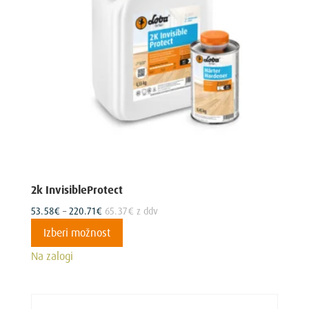
izberete
na
strani
izdelka
2k InvisibleProtect
Cenovni
53.58
€
–
220.71
€
65.37
€
z ddv
razpon:
Ta
Izberi možnost
od
izdelek
Na zalogi
53.58€
ima
do
več
220.71€
različic.