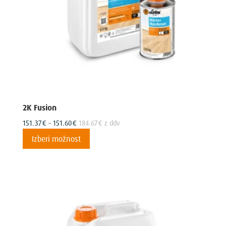
2K Fusion
Cenovni
151.37
€
–
151.60
€
184.67
€
z ddv
razpon:
Ta
Izberi možnost
od
izdelek
151.37€
ima
do
več
151.60€
različic.
Možnosti
lahko