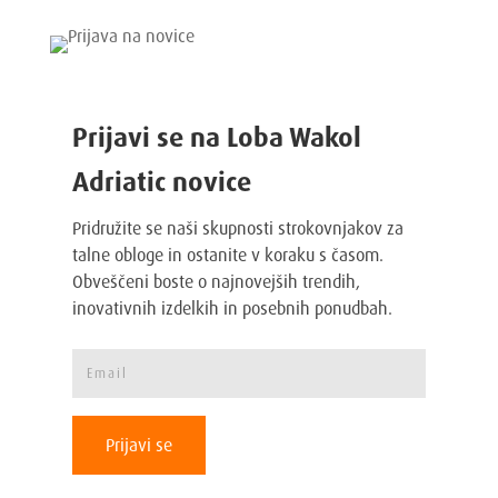
izberete
na
strani
izdelka
Prijavi se na Loba Wakol
Adriatic novice
Pridružite se naši skupnosti strokovnjakov za
talne obloge in ostanite v koraku s časom.
Obveščeni boste o najnovejših trendih,
inovativnih izdelkih in posebnih ponudbah.
Prijavi se