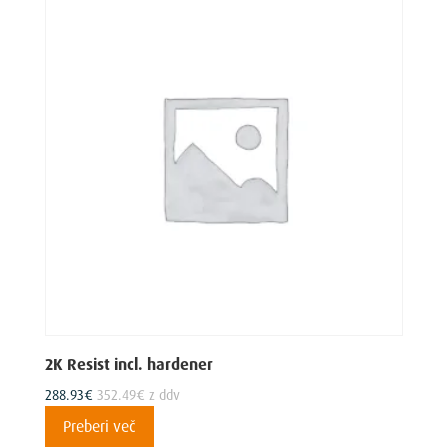
Možnosti
lahko
izberete
na
strani
izdelka
2K Resist incl. hardener
288.93
€
352.49
€
z ddv
Preberi več