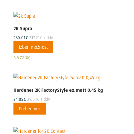
2K Supra
260.01
€
317.21
€
z ddv
Ta
Izberi možnost
izdelek
Na zalogi
ima
več
različic.
Možnosti
Hardener 2K FactoryStyle ex.matt 0,45 kg
lahko
24.05
€
29.34
€
z ddv
izberete
Preberi več
na
strani
izdelka