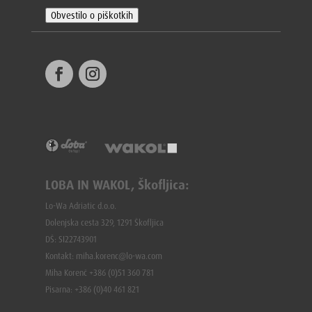
Obvestilo o piškotkih
LOBA IN WAKOL, Škofljica:
Lo-Wa Adriatic d.o.o.
Dolenjska cesta 329, 1291 Škofljica
DŠ: SI22743901
Kontakt: miha.korenc@lo-wa.com
Miha Korenč +386 (0)51 360 781
Pisarna: +386 (
0)40 461 821