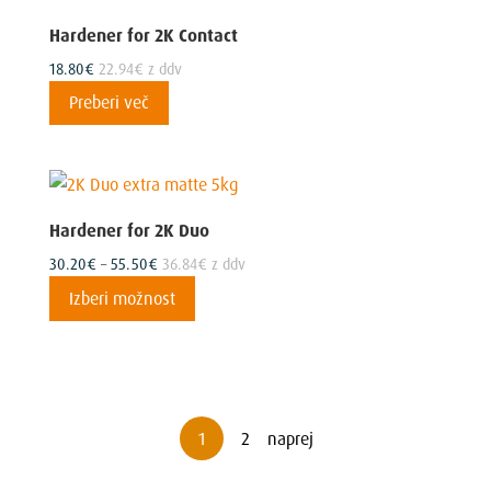
Hardener for 2K Contact
18.80
€
22.94
€
z ddv
Preberi več
Hardener for 2K Duo
Cenovni
30.20
€
–
55.50
€
36.84
€
z ddv
razpon:
Ta
Izberi možnost
od
izdelek
30.20€
ima
do
več
55.50€
različic.
Možnosti
1
2
naprej
lahko