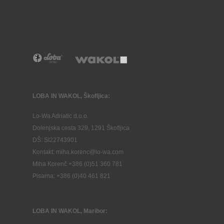
LOBA IN WAKOL, Škofljica:
Lo-Wa Adriatic d.o.o.
Dolenjska cesta 329, 1291 Škofljica
DŠ: SI22743901
Kontakt: miha.korenc@lo-wa.com
Miha Korenč +386 (0)51 360 781
Pisarna: +386 (
0)40 461 821
LOBA IN WAKOL, Maribor: