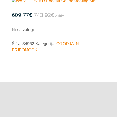
609.77
€
743.92
€
z ddv
Ni na zalogi.
Šifra:
34962
Kategorija:
ORODJA IN
PRIPOMOČKI