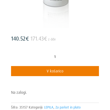
140.52
€
171.43
€
z ddv
Wakol
PU
4519
V košarico
2K-
PU
accelerator
količina
Na zalogi.
Šifra:
35157
Kategoriji:
LEPILA
,
Za parket in pluto