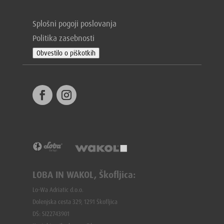
Splošni pogoji poslovanja
Politika zasebnosti
Obvestilo o piškotkih
LOBA IN WAKOL, Škofljica:
Lo-Wa Adriatic d.o.o.
Dolenjska cesta 329, 1291 Škofljica
DŠ: SI22743901