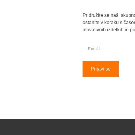
Prijavi se na Loba
Pridružite se naši skupn
ostanite v koraku s časo
inovativnih izdelkih in 
Prijavi se