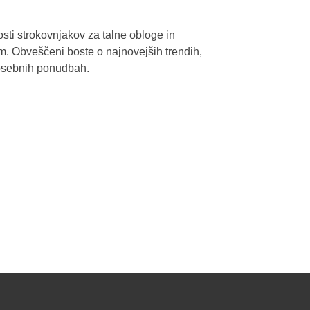
 Wakol Adriatic novice
osti strokovnjakov za talne obloge in
m. Obveščeni boste o najnovejših trendih,
posebnih ponudbah.