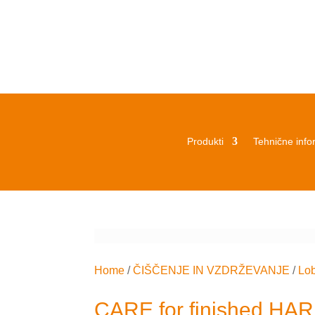
Produkti
Tehnične info
Home
/
ČIŠČENJE IN VZDRŽEVANJE
/
Lo
CARE for finished H