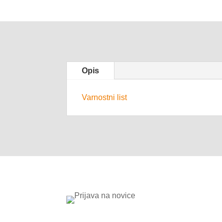
Opis
Varnostni list