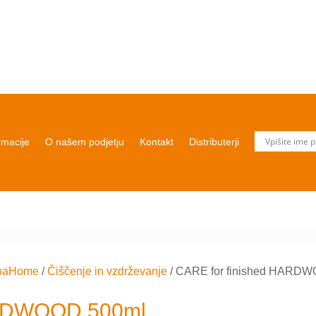
rmacije
O našem podjetju
Kontakt
Distributerji
baHome
/
Čiščenje in vzdrževanje
/
CARE for finished HARD
ARDWOOD 500ml