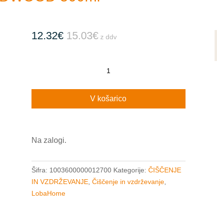
12.32
€
15.03
€
z ddv
CARE
for
finished
V košarico
HARDWOOD
500ml
količina
Na zalogi.
Šifra:
1003600000012700
Kategorije:
ČIŠČENJE
IN VZDRŽEVANJE
,
Čiščenje in vzdrževanje
,
LobaHome