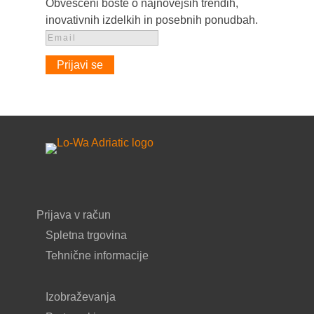
Obveščeni boste o najnovejših trendih,
inovativnih izdelkih in posebnih ponudbah.
Prijavi se
Prijava v račun
Spletna trgovina
Tehnične informacije
Izobraževanja