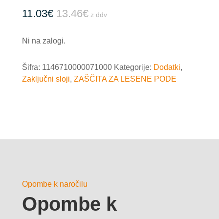
11.03
€
13.46
€
z ddv
Ni na zalogi.
Šifra:
1146710000071000
Kategorije:
Dodatki
,
Zaključni sloji
,
ZAŠČITA ZA LESENE PODE
Opombe k naročilu
Opombe k