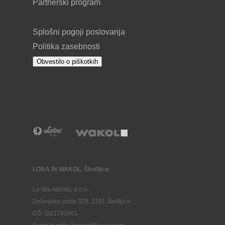
Partnerski program
Splošni pogoji poslovanja
Politika zasebnosti
Obvestilo o piškotkih
LOBA IN WAKOL, Škofljica:
Lo-Wa Adriatic d.o.o.
Dolenjska cesta 329, 1291 Škofljica
DŠ: SI22743901