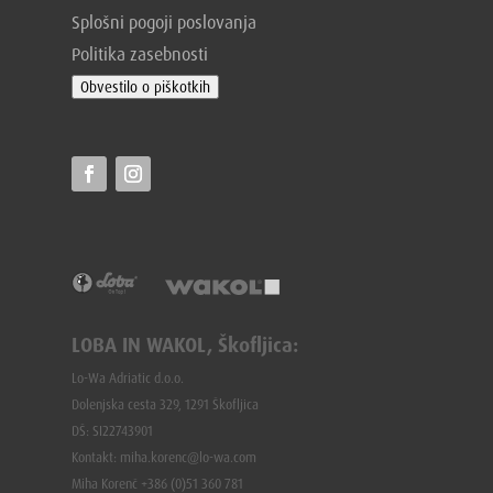
Splošni pogoji poslovanja
Politika zasebnosti
Obvestilo o piškotkih
LOBA IN WAKOL, Škofljica:
Lo-Wa Adriatic d.o.o.
Dolenjska cesta 329, 1291 Škofljica
DŠ: SI22743901
Kontakt: miha.korenc@lo-wa.com
Miha Korenč +386 (0)51 360 781