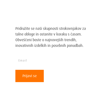
Prijavi se na Loba Wakol
Adriatic novice
Pridružite se naši skupnosti strokovnjakov za
talne obloge in ostanite v koraku s časom.
Obveščeni boste o najnovejših trendih,
inovativnih izdelkih in posebnih ponudbah.
Prijavi se