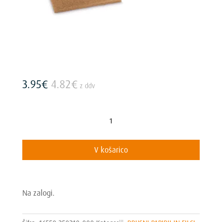
3.95
€
4.82
€
z ddv
EdgePad
Beige
količina
V košarico
Na zalogi.