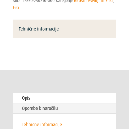
Šifra:
16550-250210-000
Kategoriji:
BRUSNI PAPIRJI IN FILCI
,
Filci
Tehnične informacije
Opis
Opombe k naročilu
Tehnične informacije