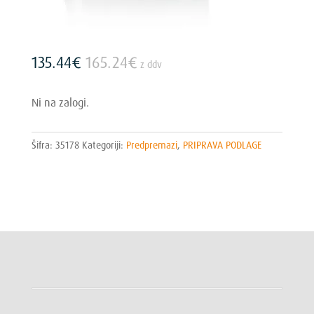
135.44
€
165.24
€
z ddv
Ni na zalogi.
Šifra:
35178
Kategoriji:
Predpremazi
,
PRIPRAVA PODLAGE