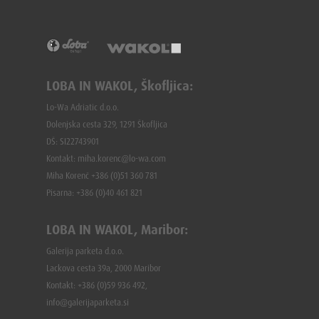
LOBA IN WAKOL, Škofljica:
Lo-Wa Adriatic d.o.o.
Dolenjska cesta 329, 1291 Škofljica
DŠ: SI22743901
Kontakt: miha.korenc@lo-wa.com
Miha Korenč +386 (0)51 360 781
Pisarna: +386 (
0)40 461 821
LOBA IN WAKOL, Maribor:
Galerija parketa d.o.o.
Lackova cesta 39a, 2000 Maribor
Kontakt: +386 (0)59 936 492,
info@galerijaparketa.si