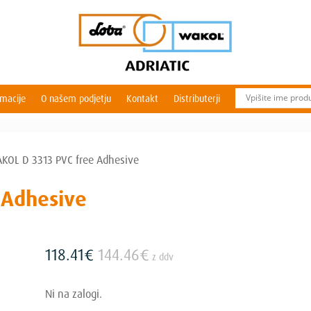
rmacije
O našem podjetju
Kontakt
Distributerji
KOL D 3313 PVC free Adhesive
 Adhesive
118.41
€
144.46
€
z ddv
Ni na zalogi.