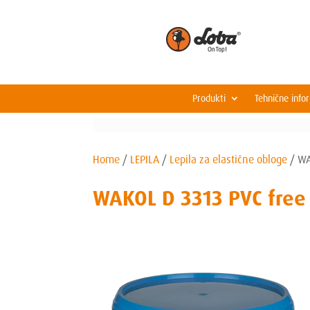
Produkti
Tehnične info
Home
/
LEPILA
/
Lepila za elastične obloge
/
WA
WAKOL D 3313 PVC free