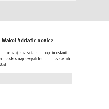
a Wakol Adriatic novice
ti strokovnjakov za talne obloge in ostanite
ni boste o najnovejših trendih, inovativnih
dbah.