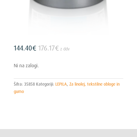
144.40
€
176.17
€
z ddv
Ni na zalogi.
Šifra:
35858
Kategoriji:
LEPILA
,
Za linolej, tekstilne obloge in
gumo