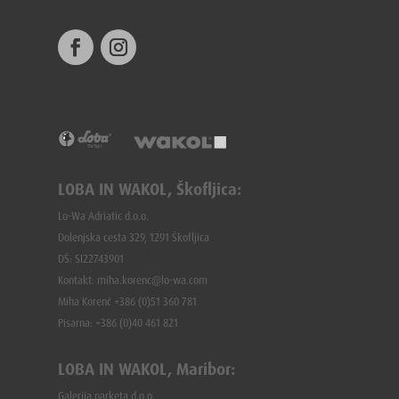
LOBA IN WAKOL, Škofljica:
Lo-Wa Adriatic d.o.o.
Dolenjska cesta 329, 1291 Škofljica
DŠ: SI22743901
Kontakt: miha.korenc@lo-wa.com
Miha Korenč +386 (0)51 360 781
Pisarna: +386 (
0)40 461 821
LOBA IN WAKOL, Maribor:
Galerija parketa d.o.o.