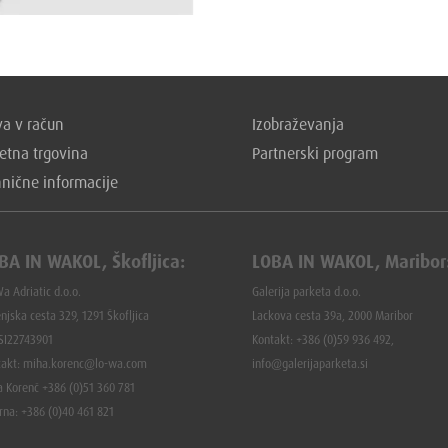
a v račun
Izobraževanja
etna trgovina
Partnerski program
hnične informacije
BA IN WAKOL, Škofljica:
LOBA IN WAKOL, Maribor
a Adriatic d.o.o.
Galerija parketa d.o.o.
njska cesta 329, 1291 Škofljica
Lackova cesta 39a, 2000 Maribor
 SI22743901
Kontakt: +386 (0)59 936 492,
takt: miha.korenc@lo-wa.com
info@galerijaparketa.si
a Korenč +386 (0)51 360 781
rna: +386 (
0)40 461 821