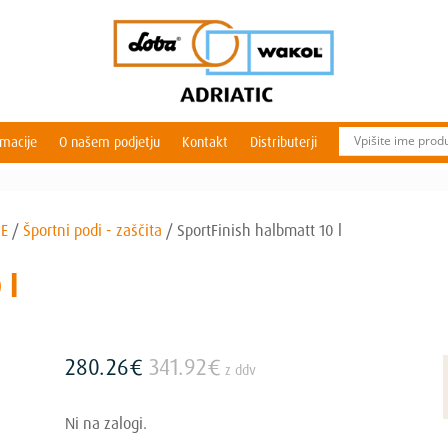
rmacije
O našem podjetju
Kontakt
Distributerji
SE
/
Športni podi - zaščita
/
SportFinish halbmatt 10 l
 l
280.26
€
341.92
€
z ddv
Ni na zalogi.