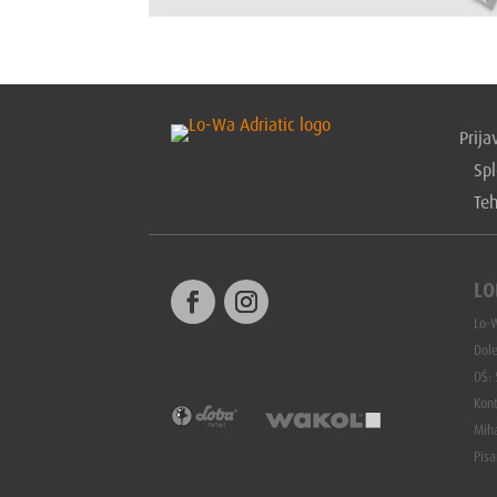
Prijav
Spl
Te
LO
Lo-W
Dole
DŠ:
Kon
Mih
Pisa