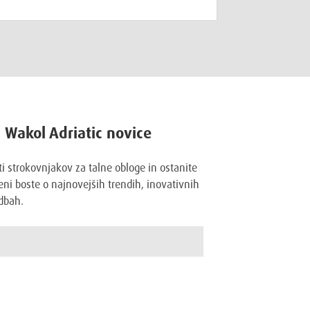
a Wakol Adriatic novice
ti strokovnjakov za talne obloge in ostanite
ni boste o najnovejših trendih, inovativnih
dbah.