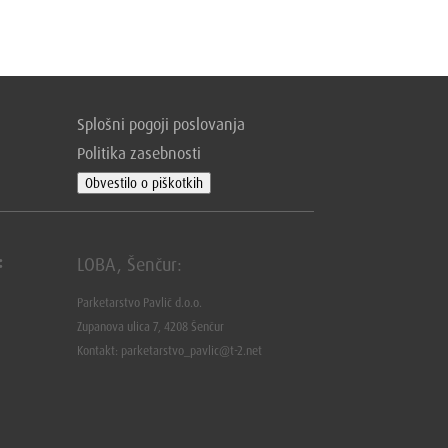
Splošni pogoji poslovanja
Politika zasebnosti
Obvestilo o piškotkih
:
LOBA, Šenčur:
Parketarstvo Pavlič d.o.o.
Zupanova ulica 7, 4208 Šenčur
Kontakt: parketarstvo_pavlic@t-2.net