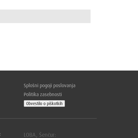
Splošni pogoji poslovanja
Politika zasebnosti
Obvestilo o piškotkih
:
LOBA, Šenčur: