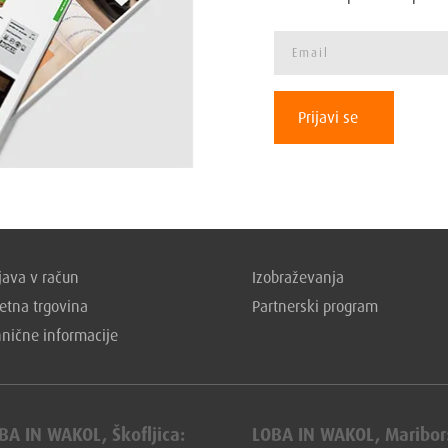
Prijavi se
ava v račun
Izobraževanja
etna trgovina
Partnerski program
hnične informacije
BA IN WAKOL, Škofljica:
LOBA IN WAKOL, Maribor