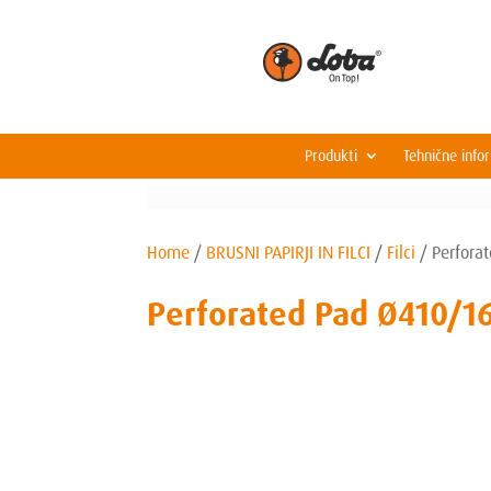
Produkti
Tehnične info
Home
/
BRUSNI PAPIRJI IN FILCI
/
Filci
/
Perfora
Perforated Pad Ø410/1