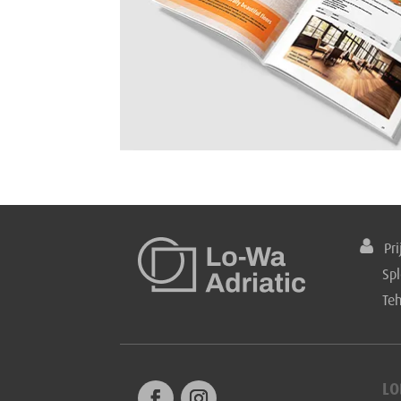
Prij
Spl
Te
LO