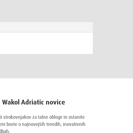
a Wakol Adriatic novice
ti strokovnjakov za talne obloge in ostanite
ni boste o najnovejših trendih, inovativnih
dbah.