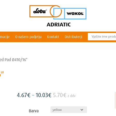
rmacije
O našem podjetju
Kontakt
Distributerji
ted Pad Ø410/16″
6″
Cenovni
4.67
€
–
10.03
€
5.70
€
z ddv
razpon:
od
Barva
4.67€