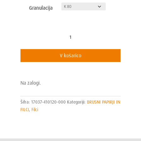
do
Granulacija
10.03€
Perforated
Pad
Ø410/16"
V košarico
količina
Na zalogi.
Šifra:
17037-410120-000
Kategoriji:
BRUSNI PAPIRJI IN
FILCI
,
Filci