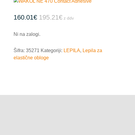
160.01
€
195.21
€
z ddv
Ni na zalogi.
Šifra:
35271
Kategoriji:
LEPILA
,
Lepila za
elastične obloge