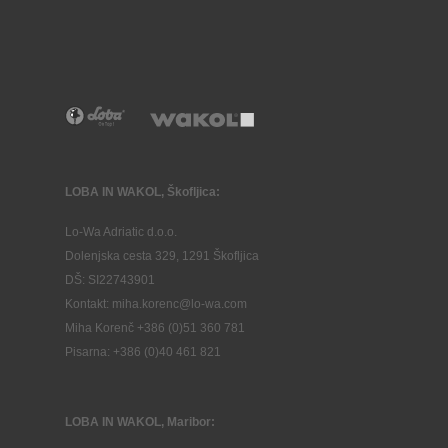
LOBA IN WAKOL, Škofljica:
Lo-Wa Adriatic d.o.o.
Dolenjska cesta 329, 1291 Škofljica
DŠ: SI22743901
Kontakt: miha.korenc@lo-wa.com
Miha Korenč +386 (0)51 360 781
Pisarna: +386 (
0)40 461 821
LOBA IN WAKOL, Maribor: