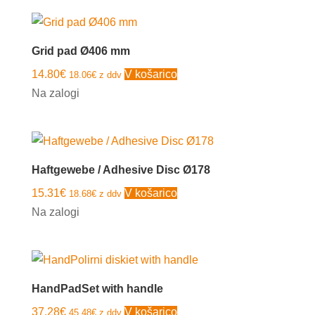
Grid pad Ø406 mm
14.80
€
V košarico
18.06
€
z ddv
Na zalogi
Haftgewebe / Adhesive Disc Ø178
15.31
€
V košarico
18.68
€
z ddv
Na zalogi
HandPadSet with handle
37.28
€
V košarico
45.48
€
z ddv