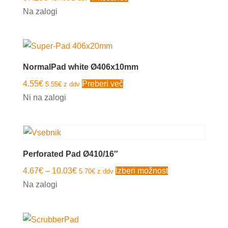
Na zalogi
NormalPad white Ø406x10mm
4.55
€
Preberi več
5.55
€
z ddv
Ni na zalogi
Perforated Pad Ø410/16″
Cenovni
Ta
4.67
€
–
10.03
€
Izberi možnost
5.70
€
z ddv
razpon:
izdelek
Na zalogi
od
ima
4.67€
več
do
različic.