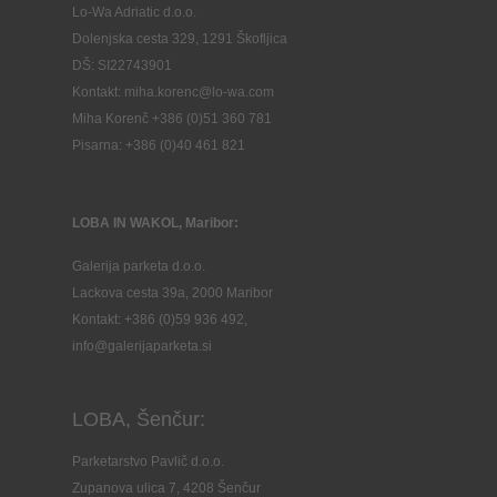
Lo-Wa Adriatic d.o.o.
Dolenjska cesta 329, 1291 Škofljica
DŠ: SI22743901
Kontakt: miha.korenc@lo-wa.com
Miha Korenč +386 (0)51 360 781
Pisarna: +386 (
0)40 461 821
LOBA IN WAKOL, Maribor:
Galerija parketa d.o.o.
Lackova cesta 39a, 2000 Maribor
Kontakt: +386 (0)59 936 492,
info@galerijaparketa.si
LOBA, Šenčur:
Parketarstvo Pavlič d.o.o.
Zupanova ulica 7, 4208 Šenčur