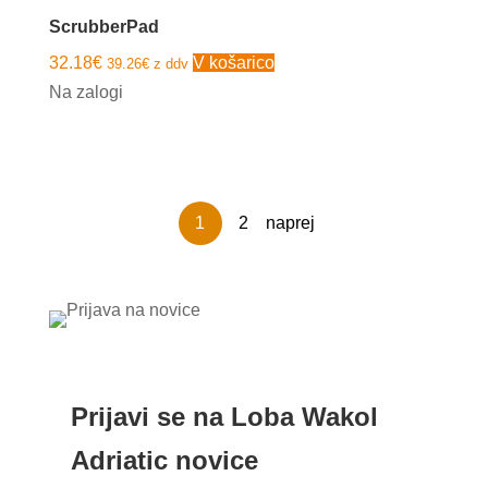
10.03€
Možnosti
ScrubberPad
lahko
32.18
€
V košarico
39.26
€
z ddv
izberete
Na zalogi
na
strani
izdelka
1
2
naprej
Prijavi se na Loba Wakol
Adriatic novice