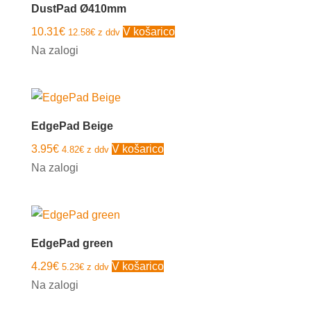
DustPad Ø410mm
10.31
€
V košarico
12.58
€
z ddv
Na zalogi
EdgePad Beige
3.95
€
V košarico
4.82
€
z ddv
Na zalogi
EdgePad green
4.29
€
V košarico
5.23
€
z ddv
Na zalogi