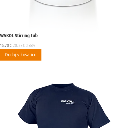
WAKOL Stirring tub
16.70
€
20.37
€
z ddv
Dodaj v košarico