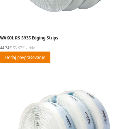
WAKOL RS 5935 Edging Strips
44.24
€
53.97
€
z ddv
Oddaj povpraševanje