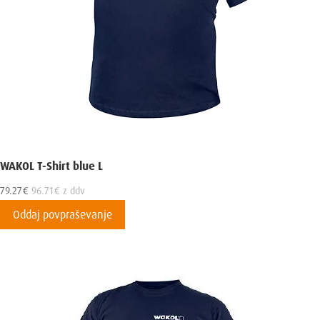
WAKOL T-Shirt blue L
79.27
€
96.71
€
z ddv
Oddaj povpraševanje