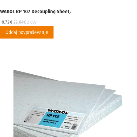
WAKOL RP 107 Decoupling Sheet,
18.72
€
22.84
€
z ddv
Oddaj povpraševanje