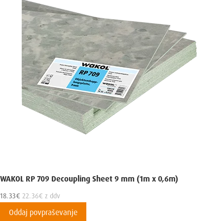
WAKOL RP 709 Decoupling Sheet 9 mm (1m x 0,6m)
18.33
€
22.36
€
z ddv
Oddaj povpraševanje