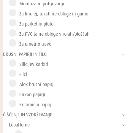
Montaža in pritrjevanje
Za linolej, tekstilne obloge in gumo
Za parket in pluto
Za PVC talne obloge v rolah/ploščah
Za umetno travo
BRUSNI PAPIRJI IN FILCI
Silicijev karbid
Filci
Alox brusni papirji
Cirkon papirji
Keramični papirji
ČIŠČENJE IN VZDRŽEVANJE
LobaHome