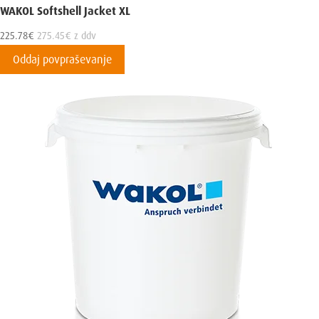
WAKOL Softshell Jacket XL
225.78
€
275.45
€
z ddv
Oddaj povpraševanje