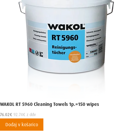
WAKOL RT 5960 Cleaning Towels 1p.=150 wipes
76.02
€
92.74
€
z ddv
Dodaj v košarico