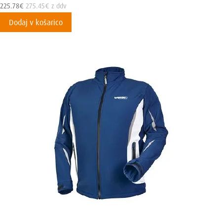
225.78
€
275.45
€
z ddv
Dodaj v košarico