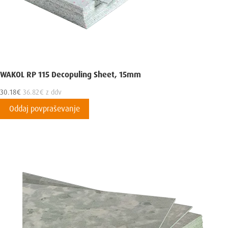
WAKOL RP 115 Decopuling Sheet, 15mm
30.18
€
36.82
€
z ddv
Oddaj povpraševanje