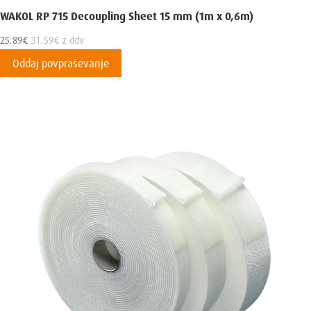
WAKOL RP 715 Decoupling Sheet 15 mm (1m x 0,6m)
25.89
€
31.59
€
z ddv
Oddaj povpraševanje