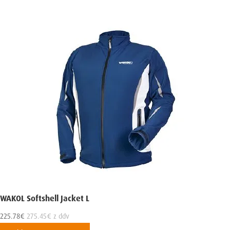
WAKOL Softshell Jacket L
225.78
€
275.45
€
z ddv