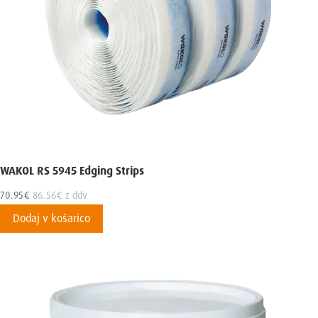
WAKOL RS 5945 Edging Strips
70.95
€
86.56
€
z ddv
Dodaj v košarico