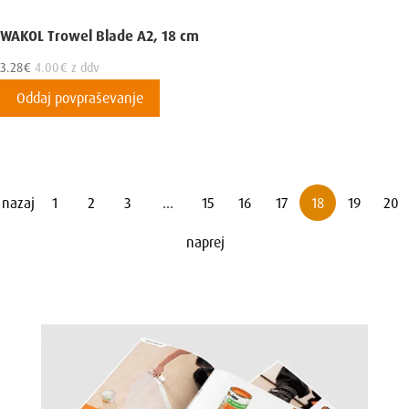
WAKOL Trowel Blade A2, 18 cm
3.28
€
4.00
€
z ddv
Oddaj povpraševanje
nazaj
1
2
3
…
15
16
17
18
19
20
naprej