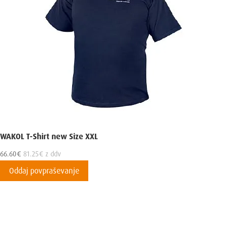
WAKOL T-Shirt new Size XXL
66.60
€
81.25
€
z ddv
Oddaj povpraševanje