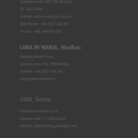
Dolenjska cesta 329, 1291 Škofljica
DŠ: SI22743901
Kontakt: miha.korenc@lo-wa.com
Miha Korenč +386 (0)51 360 781
Pisarna: +386 (
0)40 461 821
LOBA IN WAKOL, Maribor:
Galerija parketa d.o.o.
Lackova cesta 39a, 2000 Maribor
Kontakt: +386 (0)59 936 492,
info@galerijaparketa.si
LOBA, Šenčur:
Parketarstvo Pavlič d.o.o.
Zupanova ulica 7, 4208 Šenčur
Kontakt: parketarstvo_pavlic@t-2.net