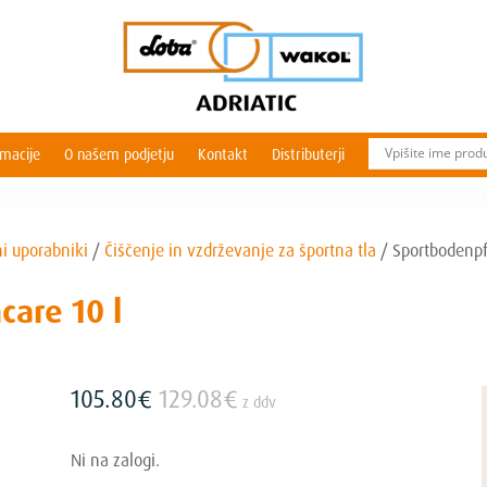
rmacije
O našem podjetju
Kontakt
Distributerji
ni uporabniki
/
Čiščenje in vzdrževanje za športna tla
/
Sportbodenpf
are 10 l
105.80
€
129.08
€
z ddv
Ni na zalogi.