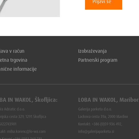
Prijavi se
ava v račun
Izobraževanja
etna trgovina
Partnerski program
hnične informacije
BA IN WAKOL, Škofljica:
LOBA IN WAKOL, Maribor
a Adriatic d.o.o.
Galerija parketa d.o.o.
njska cesta 329, 1291 Škofljica
Lackova cesta 39a, 2000 Maribor
 SI22743901
Kontakt: +386 (0)59 936 492,
takt: miha.korenc@lo-wa.com
info@galerijaparketa.si
a Korenč +386 (0)51 360 781