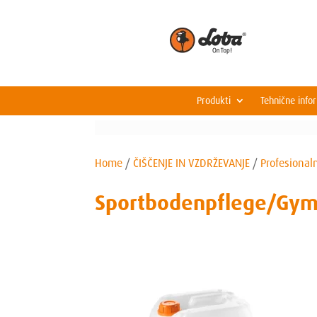
Produkti
Tehnične info
Home
/
ČIŠČENJE IN VZDRŽEVANJE
/
Profesional
Sportbodenpflege/Gymc