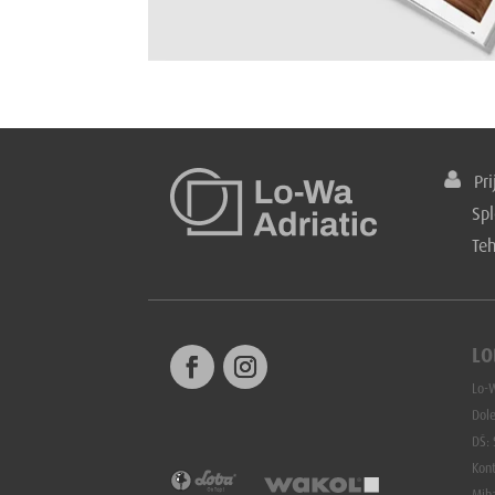
Prij
Spl
Te
LO
Lo-W
Dole
DŠ:
Kon
Mih