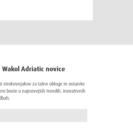
a Wakol Adriatic novice
ti strokovnjakov za talne obloge in ostanite
ni boste o najnovejših trendih, inovativnih
dbah.