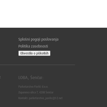
Splošni pogoji poslovanja
Politika zasebnosti
Obvestilo o piškotkih
:
LOBA, Šenčur:
Parketarstvo Pavlič d.o.o.
Zupanova ulica 7, 4208 Šenčur
Kontakt: parketarstvo_pavlic@t-2.net