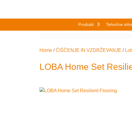
Produkti
Tehnične info
Home
/
ČIŠČENJE IN VZDRŽEVANJE
/
Lo
LOBA Home Set Resilie