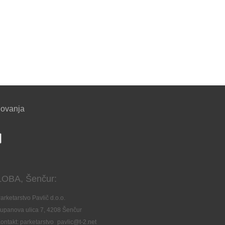
lovanja
LOBA, Šenčur:
arketarstvo Pavlič d.o.o.
upanova ulica 7, 4208 Šenčur
ontakt: parketarstvo_pavlic@t-2.net