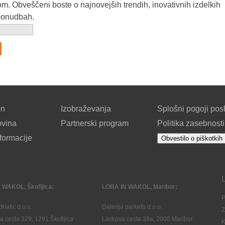
m. Obveščeni boste o najnovejših trendih, inovativnih izdelkih
ponudbah.
un
Izobraževanja
Splošni pogoji pos
ovina
Partnerski program
Politika zasebnosti
formacije
Obvestilo o piškotkih
 WAKOL, Škofljica:
LOBA IN WAKOL, Maribor:
P
riatic d.o.o.
Galerija parketa d.o.o.
Z
a cesta 329, 1291 Škofljica
Lackova cesta 39a, 2000 Maribor
K