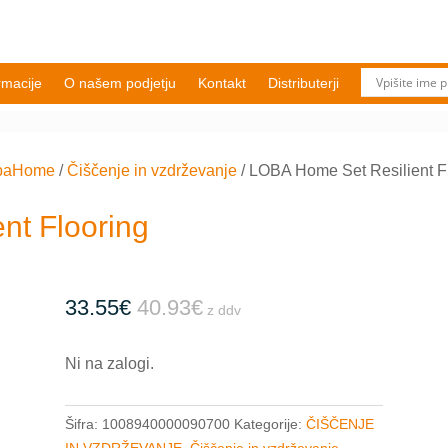
rmacije
O našem podjetju
Kontakt
Distributerji
baHome
/
Čiščenje in vzdrževanje
/
LOBA Home Set Resilient F
nt Flooring
33.55
€
40.93
€
z ddv
Ni na zalogi.
Šifra:
1008940000090700
Kategorije:
ČIŠČENJE