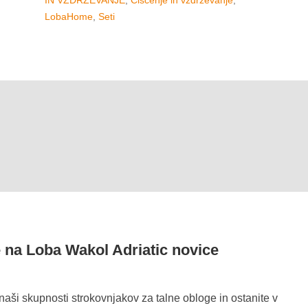
IN VZDRŽEVANJE
,
Čiščenje in vzdrževanje
,
LobaHome
,
Seti
e na Loba Wakol Adriatic novice
 naši skupnosti strokovnjakov za talne obloge in ostanite v