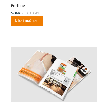
PreTone
65.04
€
79.35
€
z ddv
Ta
Izberi možnost
izdelek
ima
več
različic.
Možnosti
lahko
izberete
na
strani
izdelka