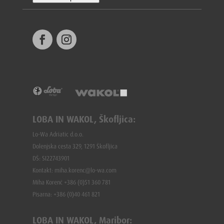
LOBA IN WAKOL, Škofljica:
Lo-Wa Adriatic d.o.o.
Dolenjska cesta 329, 1291 Škofljica
DŠ: SI22743901
Kontakt: miha.korenc@lo-wa.com
Miha Korenč +386 (0)51 360 781
Pisarna: +386 (
0)40 461 821
LOBA IN WAKOL, Maribor: