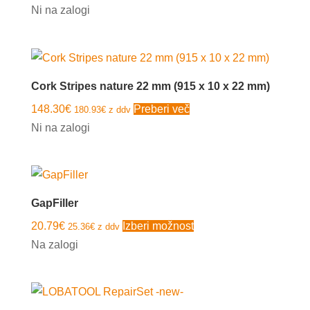
Ni na zalogi
Cork Stripes nature 22 mm (915 x 10 x 22 mm)
148.30
€
Preberi več
180.93
€
z ddv
Ni na zalogi
GapFiller
Ta
20.79
€
Izberi možnost
25.36
€
z ddv
izdelek
Na zalogi
ima
več
različic.