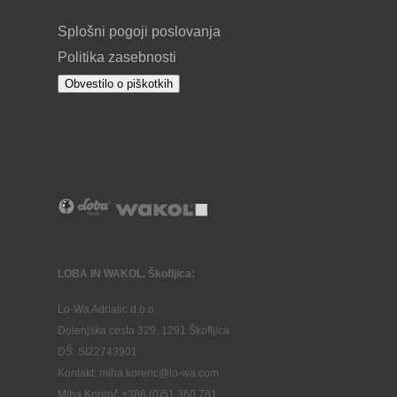
Splošni pogoji poslovanja
Politika zasebnosti
Obvestilo o piškotkih
LOBA IN WAKOL, Škofljica:
Lo-Wa Adriatic d.o.o.
Dolenjska cesta 329, 1291 Škofljica
DŠ: SI22743901
Kontakt: miha.korenc@lo-wa.com
Miha Korenč +386 (0)51 360 781