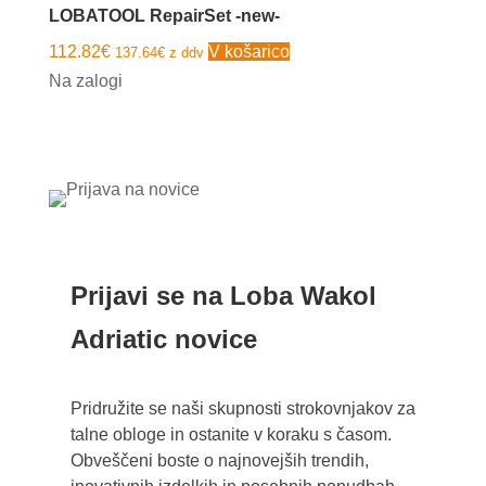
Možnosti
LOBATOOL RepairSet -new-
lahko
112.82
€
V košarico
137.64
€
z ddv
izberete
Na zalogi
na
strani
izdelka
Prijavi se na Loba Wakol
Adriatic novice
Pridružite se naši skupnosti strokovnjakov za
talne obloge in ostanite v koraku s časom.
Obveščeni boste o najnovejših trendih,