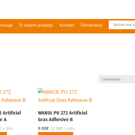
rmacije
O našem podjetju
Kontakt
Distributerji
Artificial
WAKOL PU 272 Artificial
e A
Gras Adhesive B
€
z ddv
10.98
€
z ddv
9.00
€