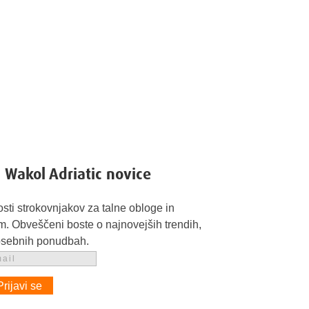
a Wakol Adriatic novice
osti strokovnjakov za talne obloge in
m. Obveščeni boste o najnovejših trendih,
posebnih ponudbah.
Prijavi se