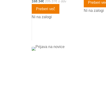
205.37
€
z ddv
168.34
€
Preberi ve
Preberi več
Ni na zalogi
Ni na zalogi