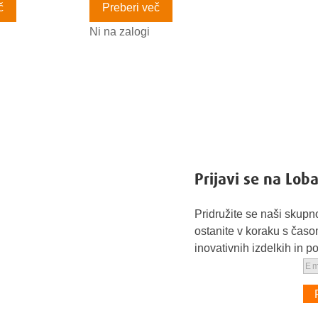
č
Preberi več
Ni na zalogi
Prijavi se na Lob
Pridružite se naši skupn
ostanite v koraku s časo
inovativnih izdelkih in 