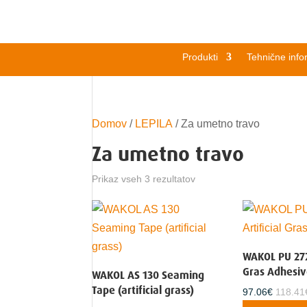
Produkti
Tehnične info
Domov
/
LEPILA
/
Za umetno travo
Za umetno travo
Prikaz vseh 3 rezultatov
WAKOL PU 272 
Gras Adhesiv
WAKOL AS 130 Seaming
Tape (artificial grass)
118.41
97.06
€