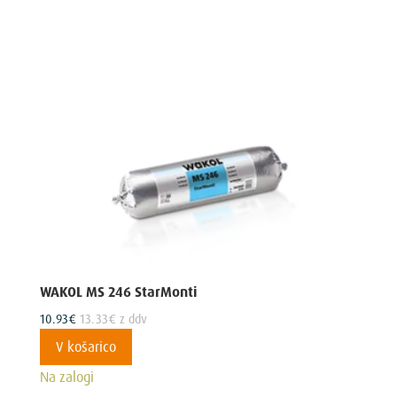
WAKOL MS 246 StarMonti
10.93
€
13.33
€
z ddv
V košarico
Na zalogi