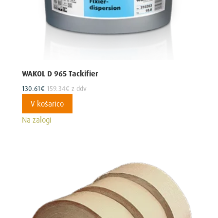
WAKOL D 965 Tackifier
130.61
€
159.34
€
z ddv
V košarico
Na zalogi