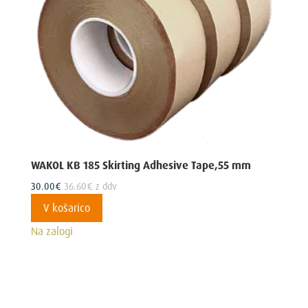
WAKOL KB 185 Skirting Adhesive Tape,55 mm
30.00
€
36.60
€
z ddv
V košarico
Na zalogi