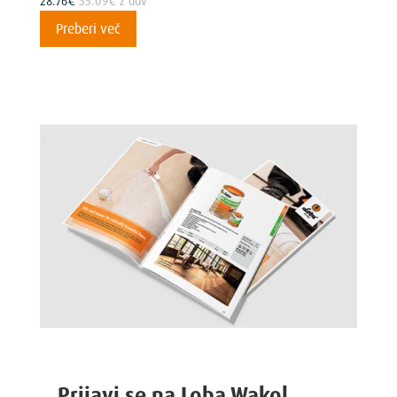
28.76
€
35.09
€
z ddv
Preberi več
Prijavi se na Loba Wakol