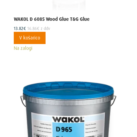
WAKOL D 6085 Wood Glue T&G Glue
13.82
€
16.86
€
z ddv
V košarico
Na zalogi