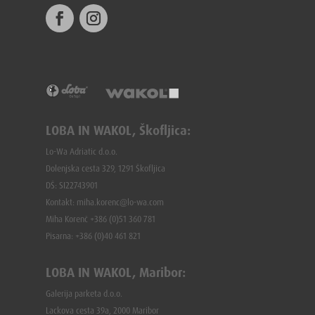
LOBA IN WAKOL, Škofljica:
Lo-Wa Adriatic d.o.o.
Dolenjska cesta 329, 1291 Škofljica
DŠ: SI22743901
Kontakt: miha.korenc@lo-wa.com
Miha Korenč +386 (0)51 360 781
Pisarna: +386 (
0)40 461 821
LOBA IN WAKOL, Maribor:
Galerija parketa d.o.o.
Lackova cesta 39a, 2000 Maribor