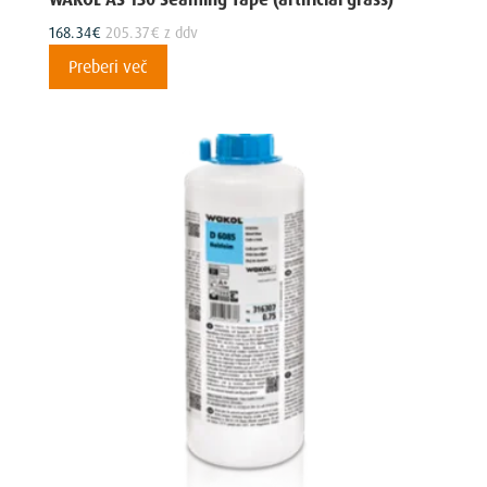
168.34
€
205.37
€
z ddv
Preberi več