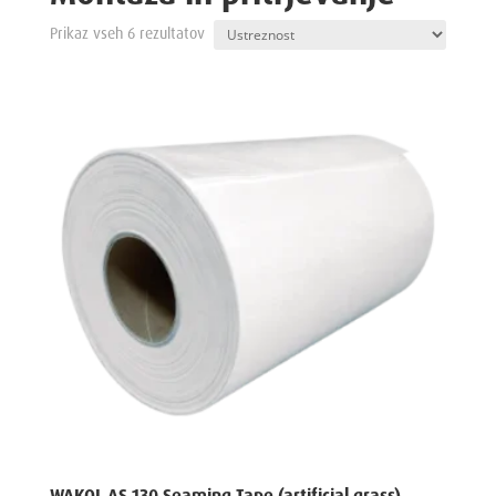
Prikaz vseh 6 rezultatov
WAKOL AS 130 Seaming Tape (artificial grass)