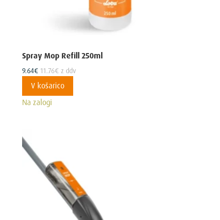
Spray Mop Refill 250ml
9.64
€
11.76
€
z ddv
V košarico
Na zalogi