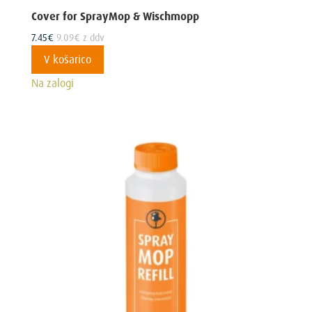
Cover for SprayMop & Wischmopp
7.45
€
9.09
€
z ddv
V košarico
Na zalogi