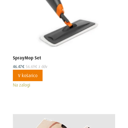
SprayMop Set
46.47
€
56.69
€
z ddv
V košarico
Na zalogi