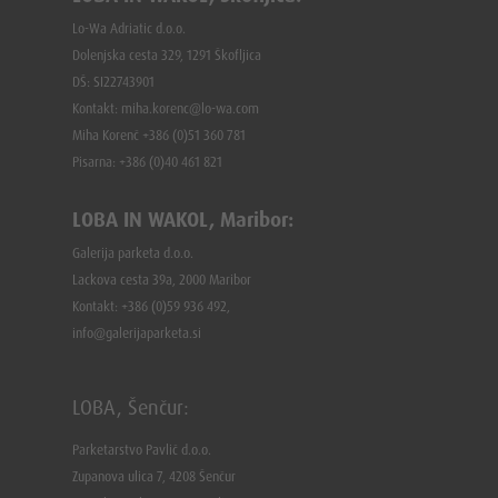
Lo-Wa Adriatic d.o.o.
Dolenjska cesta 329, 1291 Škofljica
DŠ: SI22743901
Kontakt: miha.korenc@lo-wa.com
Miha Korenč +386 (0)51 360 781
Pisarna: +386 (
0)40 461 821
LOBA IN WAKOL, Maribor:
Galerija parketa d.o.o.
Lackova cesta 39a, 2000 Maribor
Kontakt: +386 (0)59 936 492,
info@galerijaparketa.si
LOBA, Šenčur:
Parketarstvo Pavlič d.o.o.
Zupanova ulica 7, 4208 Šenčur