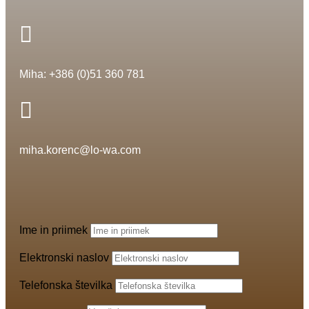

Miha: +386 (0)51 360 781

miha.korenc@lo-wa.com
Ime in priimek
Elektronski naslov
Telefonska številka