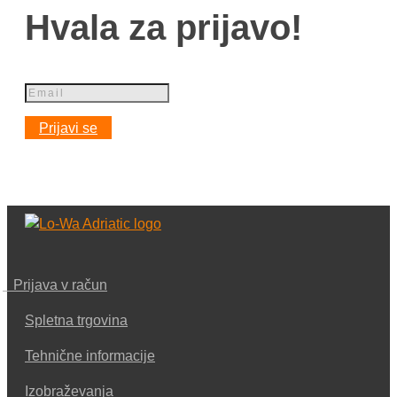
Hvala za prijavo!
Prijavi se
Prijava v račun
Spletna trgovina
Tehnične informacije
Izobraževanja