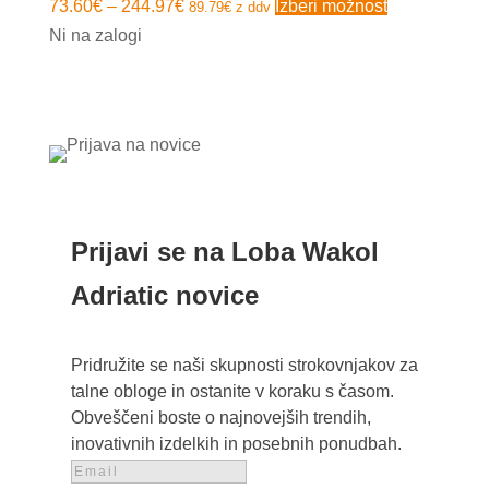
Cenovni
Ta
73.60
€
–
244.97
€
Izberi možnost
89.79
€
z ddv
razpon:
izdelek
Ni na zalogi
od
ima
73.60€
več
do
različic.
244.97€
Možnosti
lahko
izberete
na
Prijavi se na Loba Wakol
strani
Adriatic novice
izdelka
Pridružite se naši skupnosti strokovnjakov za
talne obloge in ostanite v koraku s časom.
Obveščeni boste o najnovejših trendih,
inovativnih izdelkih in posebnih ponudbah.