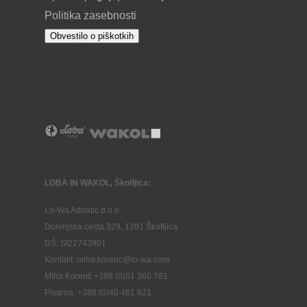
Politika zasebnosti
Obvestilo o piškotkih
LOBA IN WAKOL, Škofljica:
Lo-Wa Adriatic d.o.o.
Dolenjska cesta 329, 1291 Škofljica
DŠ: SI22743901
Kontakt: miha.korenc@lo-wa.com
Miha Korenč +386 (0)51 360 781
Pisarna: +386 (
0)40 461 821